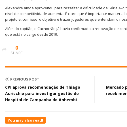
Alexandre ainda aproveitou para ressaltar a dificuldade da Série A-2.
nível de competitividade aumenta. É claro que é importante manter a
projeto e, com isso, o objetivo é trazer jogadores que entendam o noss
Além do capitão, o Cachorrão já havia confirmado a renovação de cont
que está no cargo desde 2019.
0
SHARE
PREVIOUS POST
CPI aprova recomendação de Thiago
Mercado p
Auricchio para investigar gestão do
recebimen
Hospital de Campanha do Anhembi
You may also read!