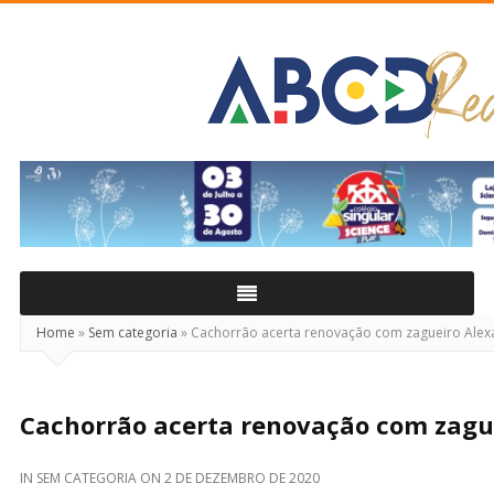
ABCD
Real
Home
»
Sem categoria
»
Cachorrão acerta renovação com zagueiro Alex
Cachorrão acerta renovação com zagu
IN
SEM CATEGORIA
ON
2 DE DEZEMBRO DE 2020