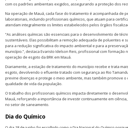
com os padrões ambientais exigidos, assegurando a proteção dos rec
Na operação de Mauá, cada fase do tratamento é acompanhada de per
laboratoriais, incluindo profissionais químicos, que atuam para certifi
atendam integralmente os limites estabelecidos pelos órgãos fiscaliza
“As análises químicas são essenciais para o desenvolvimento de técni
sustentáveis. Elas possibilitam a remoção adequada de poluentes e su
para a redução significativa do impacto ambiental e para a preservaçã
município.”, destaca Evaristo Idelson Reis, profissional com formação 
operação de esgoto da BRK em Mauá.
Diariamente, a estação de tratamento do município recebe e trata mais
esgoto, devolvendo o efluente tratado com segurança ao Rio Tamandu
previne doenças e protege o meio ambiente, mas também promove o 
qualidade de vida da população.
O trabalho dos profissionais químicos impacta diretamente o desenv
Mauá, reforçando a importância de investir continuamente em ciência, 
no setor de saneamento.
Dia do Químico
O dia 18 de junho foi escolhido como o Dia Nacional do Químico porque