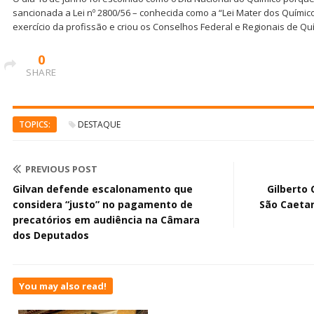
sancionada a Lei nº 2800/56 – conhecida como a “Lei Mater dos Quími
exercício da profissão e criou os Conselhos Federal e Regionais de Qu
0
SHARE
TOPICS:
DESTAQUE
PREVIOUS POST
Gilvan defende escalonamento que
Gilberto 
considera “justo” no pagamento de
São Caetan
precatórios em audiência na Câmara
dos Deputados
You may also read!