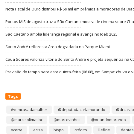
Nota Fiscal de Ouro distribui R$ 59 mil em prêmios a moradores de Di
Pontos MIS de agosto traz a São Caetano mostra de cinema sobre Cha
São Caetano amplia liderança regional e avança no Ideb 2025
Santo André refloresta área degradada no Parque Miami
Cauã Soares valoriza vitória do Santo André e projeta sequência na C
Previsão do tempo para esta quinta-feira (06.08), em Sampa: chuva e 
Tags
#vemcasadamulher
@deputadacarlamorando
@drcarab
@marcelolimasbc
@marcovinholi
@orlandomorando
Acerta
acisa
bispo
crédito
Define
dentes