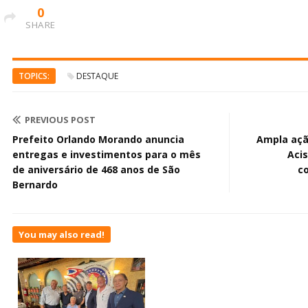
0
SHARE
TOPICS:
DESTAQUE
PREVIOUS POST
Prefeito Orlando Morando anuncia
Ampla açã
entregas e investimentos para o mês
Aci
de aniversário de 468 anos de São
c
Bernardo
You may also read!