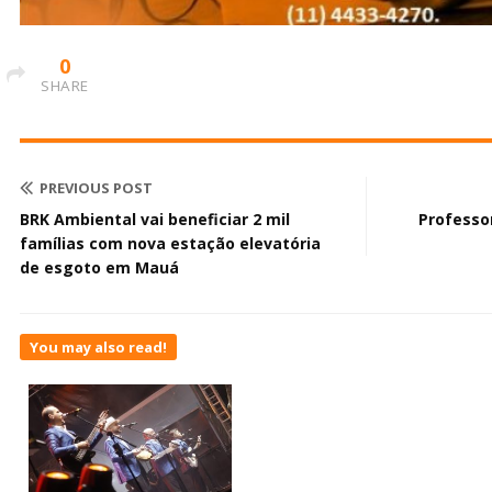
0
SHARE
PREVIOUS POST
BRK Ambiental vai beneficiar 2 mil
Professo
famílias com nova estação elevatória
de esgoto em Mauá
You may also read!