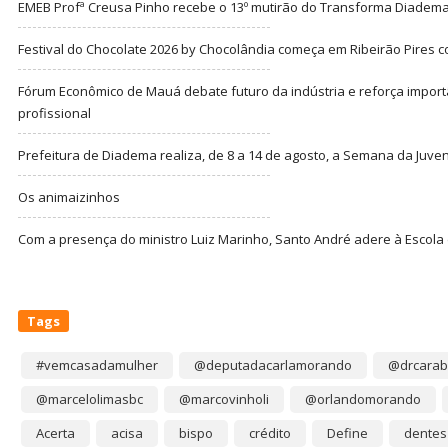
EMEB Profª Creusa Pinho recebe o 13º mutirão do Transforma Diadem
Festival do Chocolate 2026 by Chocolândia começa em Ribeirão Pires c
Fórum Econômico de Mauá debate futuro da indústria e reforça import
profissional
Prefeitura de Diadema realiza, de 8 a 14 de agosto, a Semana da Juve
Os animaizinhos
Com a presença do ministro Luiz Marinho, Santo André adere à Escola
Tags
#vemcasadamulher
@deputadacarlamorando
@drcarab
@marcelolimasbc
@marcovinholi
@orlandomorando
Acerta
acisa
bispo
crédito
Define
dentes