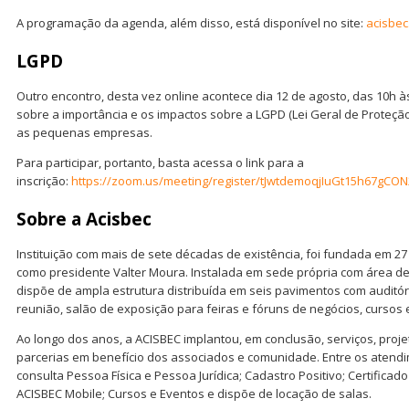
A programação da agenda, além disso, está disponível no site:
acisbe
LGPD
Outro encontro, desta vez online acontece dia 12 de agosto, das 10h à
sobre a importância e os impactos sobre a LGPD (Lei Geral de Proteçã
as pequenas empresas.
Para participar, portanto, basta acessa o link para a
inscrição:
https://zoom.us/meeting/register/tJwtdemoqjIuGt15h67gCON
Sobre a Acisbec
Instituição com mais de sete décadas de existência, foi fundada em 2
como presidente Valter Moura. Instalada em sede própria com área de 
dispõe de ampla estrutura distribuída em seis pavimentos com auditór
reunião, salão de exposição para feiras e fóruns de negócios, cursos e
Ao longo dos anos, a ACISBEC implantou, em conclusão, serviços, proje
parcerias em benefício dos associados e comunidade. Entre os atend
consulta Pessoa Física e Pessoa Jurídica; Cadastro Positivo; Certificado 
ACISBEC Mobile; Cursos e Eventos e dispõe de locação de salas.