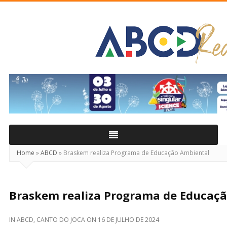
ABCD
Real
Home
»
ABCD
»
Braskem realiza Programa de Educação Ambiental
Braskem realiza Programa de Educaç
IN
ABCD
,
CANTO DO JOCA
ON
16 DE JULHO DE 2024