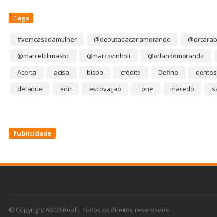
Tags
#vemcasadamulher
@deputadacarlamorando
@drcarab
@marcelolimasbc
@marcovinholi
@orlandomorando
Acerta
acisa
bispo
crédito
Define
dentes
detaque
edir
escovação
Fone
macedo
s
Publicidade
© Copyright ABCD Real | Todos os direitos reservados