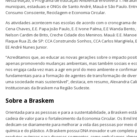
Nesta edição, o Programa de Educação Ambiental envolverá 1.148 alu
municipais, estaduais e ONGs de Santo André, Mauá e São Paulo. Ent
Consumo Consciente, Reciclagem e Economia Circular.
As atividades acontecem nas escolas de acordo com o cronograma de ca
Cena Chaves, E.E. Papa João Paulo, E. E Ivone Palma, E.E Wanda Bento, E
Nelson Cardim de Brito, Creche Cidade dos Meninos. Mauá: E.E. Manoel
Flaque Rua ZL de SP: CCA Construindo Sonhos, CCA Carlos MarigHela, 
EE André Nunes Junior.
“Acreditamos que, ao educar as novas gerações sobre o impacto posit
apenas promovendo mudanças ambientais, mas também sociais e econ
nos engaja cada vez mais a agir em prol do meio ambiente e confirma
fundamentais para a formação de agentes de transformação de diver
uma sociedade mais sustentável”, destaca, em resumo, Alexandra Cal
Institucionais da Braskem na Região Sudeste.
Sobre a Braskem
Orientada para as pessoas e para a sustentabilidade, a Braskem está
cadeia de valor para o fortalecimento da Economia Circular. Os 8 mil I
dedicam-se diariamente para melhorar a vida das pessoas por meio d
química e do plástico. A Braskem possui DNA inovador e um completo po
produtos químicos para diversos segmentos, como embalagens alimentíci