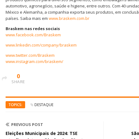
automotivo, agronegócio, saúde e higiene, entre outros. Com 40 unidade
México e Alemanha, a companhia exporta seus produtos, em conclusão
países. Saiba mais em
www.braskem.com.br
Braskem nas redes sociais
www.facebook.com/Braskem
www.linkedin.com/company/braskem
www.twitter.com/Braskem
www.instagram.com/braskem/
0
SHARE
TOPICS:
DESTAQUE
PREVIOUS POST
Eleições Municipais de 2024: TSE
São