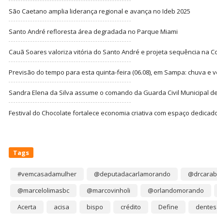
São Caetano amplia liderança regional e avança no Ideb 2025
Santo André refloresta área degradada no Parque Miami
Cauã Soares valoriza vitória do Santo André e projeta sequência na C
Previsão do tempo para esta quinta-feira (06.08), em Sampa: chuva e 
Sandra Elena da Silva assume o comando da Guarda Civil Municipal de
Festival do Chocolate fortalece economia criativa com espaço dedicad
Tags
#vemcasadamulher
@deputadacarlamorando
@drcarab
@marcelolimasbc
@marcovinholi
@orlandomorando
Acerta
acisa
bispo
crédito
Define
dentes