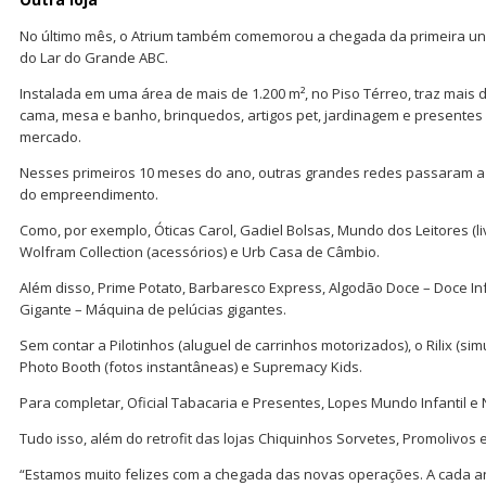
No último mês, o Atrium também comemorou a chegada da primeira uni
do Lar do Grande ABC.
Instalada em uma área de mais de 1.200 m², no Piso Térreo, traz mais d
cama, mesa e banho, brinquedos, artigos pet, jardinagem e presentes
mercado.
Nesses primeiros 10 meses do ano, outras grandes redes passaram a fa
do empreendimento.
Como, por exemplo, Óticas Carol, Gadiel Bolsas, Mundo dos Leitores (li
Wolfram Collection (acessórios) e Urb Casa de Câmbio.
Além disso, Prime Potato, Barbaresco Express, Algodão Doce – Doce In
Gigante – Máquina de pelúcias gigantes.
Sem contar a Pilotinhos (aluguel de carrinhos motorizados), o Rilix (s
Photo Booth (fotos instantâneas) e Supremacy Kids.
Para completar, Oficial Tabacaria e Presentes, Lopes Mundo Infantil e 
Tudo isso, além do retrofit das lojas Chiquinhos Sorvetes, Promolivos e
“Estamos muito felizes com a chegada das novas operações. A cada a