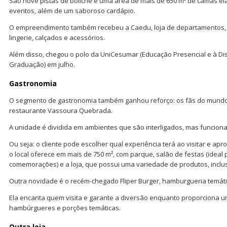
São nove pistas de boliche e uma área de mais de 650 m² de camas elá
eventos, além de um saboroso cardápio.
O empreendimento também recebeu a Caedu, loja de departamentos, 
lingerie, calçados e acessórios.
Além disso, chegou o polo da UniCesumar (Educação Presencial e à Di
Graduação) em julho.
Gastronomia
O segmento de gastronomia também ganhou reforço: os fãs do mundo
restaurante Vassoura Quebrada.
A unidade é dividida em ambientes que são interligados, mas funcio
Ou seja: o cliente pode escolher qual experiência terá ao visitar e apr
o local oferece em mais de 750 m², com parque, salão de festas (ideal
comemorações) e a loja, que possui uma variedade de produtos, inclu
Outra novidade é o recém-chegado Fliper Burger, hamburgueria temát
Ela encanta quem visita e garante a diversão enquanto proporciona u
hambúrgueres e porções temáticas.
Outra loja