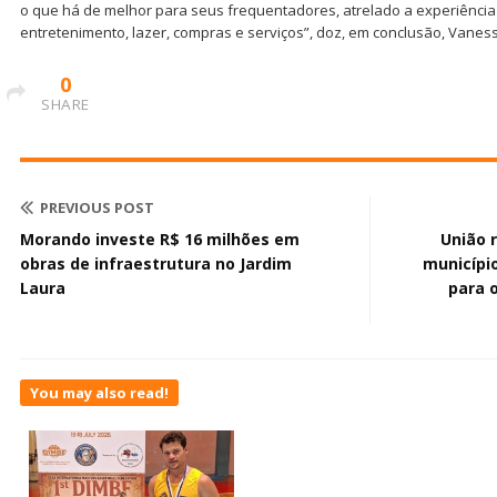
o que há de melhor para seus frequentadores, atrelado a experiênci
entretenimento, lazer, compras e serviços”, doz, em conclusão, Vanes
0
SHARE
PREVIOUS POST
Morando investe R$ 16 milhões em
União 
obras de infraestrutura no Jardim
município
Laura
para 
You may also read!