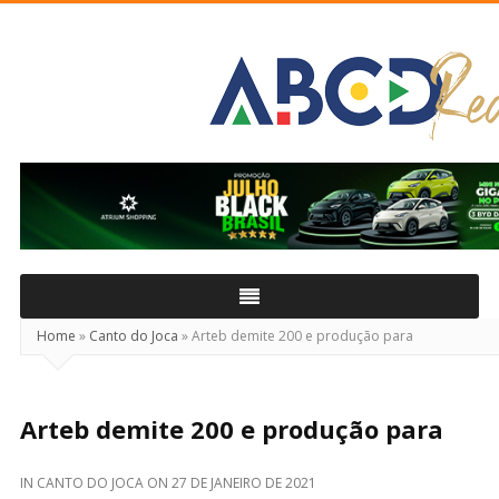
ABCD
Real
Home
»
Canto do Joca
»
Arteb demite 200 e produção para
Arteb demite 200 e produção para
IN
CANTO DO JOCA
ON
27 DE JANEIRO DE 2021