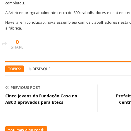
completou.
A Arteb emprega atualmente cerca de 800 trabalhadores e está em rec
Haverá, em conclusão, nova assembleia com os trabalhadores nesta qui
à fábrica.
0
SHARE
TOPICS:
DESTAQUE
PREVIOUS POST
Cinco jovens da Fundação Casa no
Prefei
ABCD aprovados para Etecs
Centr
You may also read!