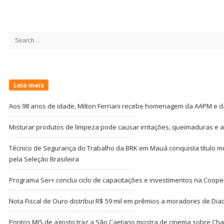
Site
Sidebar
Search
for:
Leia mais
Aos 98 anos de idade, Milton Ferriani recebe homenagem da AAPM e dá 
Misturar produtos de limpeza pode causar irritações, queimaduras e at
Técnico de Segurança do Trabalho da BRK em Mauá conquista título m
pela Seleção Brasileira
Programa Ser+ conclui ciclo de capacitações e investimentos na Coope
Nota Fiscal de Ouro distribui R$ 59 mil em prêmios a moradores de Di
Pontos MIS de agosto traz a São Caetano mostra de cinema sobre Cha