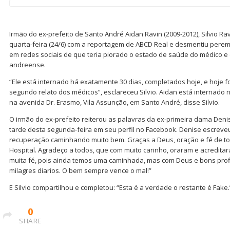
Irmão do ex-prefeito de Santo André Aidan Ravin (2009-2012), Silvio Rav
quarta-feira (24/6) com a reportagem de ABCD Real e desmentiu pere
em redes sociais de que teria piorado o estado de saúde do médico e
andreense.
“Ele está internado há exatamente 30 dias, completados hoje, e hoje f
segundo relato dos médicos”, esclareceu Silvio. Aidan está internado 
na avenida Dr. Erasmo, Vila Assunção, em Santo André, disse Silvio.
O irmão do ex-prefeito reiterou as palavras da ex-primeira dama Den
tarde desta segunda-feira em seu perfil no Facebook. Denise escreveu
recuperação caminhando muito bem. Graças a Deus, oração e fé de to
Hospital. Agradeço a todos, que com muito carinho, oraram e acredit
muita fé, pois ainda temos uma caminhada, mas com Deus e bons pro
milagres diarios. O bem sempre vence o mal!”
E Silvio compartilhou e completou: “Esta é a verdade o restante é Fake.
0
SHARE