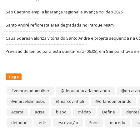
São Caetano amplia liderança regional e avança no Ideb 2025
Santo André refloresta área degradada no Parque Miami
Cauã Soares valoriza vitória do Santo André e projeta sequência na C
Previsão do tempo para esta quinta-feira (06.08), em Sampa: chuva e 
Tags
#vemcasadamulher
@deputadacarlamorando
@drcarab
@marcelolimasbc
@marcovinholi
@orlandomorando
Acerta
acisa
bispo
crédito
Define
dentes
detaque
edir
escovação
Fone
macedo
s