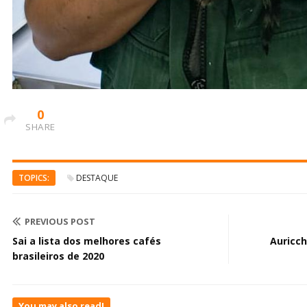
0
SHARE
TOPICS:
DESTAQUE
PREVIOUS POST
Sai a lista dos melhores cafés
Auricch
brasileiros de 2020
You may also read!