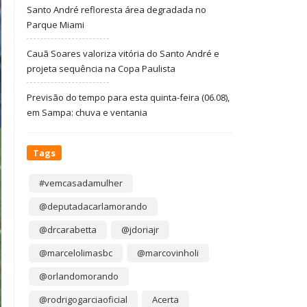
Santo André refloresta área degradada no
Parque Miami
Cauã Soares valoriza vitória do Santo André e
projeta sequência na Copa Paulista
Previsão do tempo para esta quinta-feira (06.08),
em Sampa: chuva e ventania
Tags
#vemcasadamulher
@deputadacarlamorando
@drcarabetta
@jdoriajr
@marcelolimasbc
@marcovinholi
@orlandomorando
@rodrigogarciaoficial
Acerta