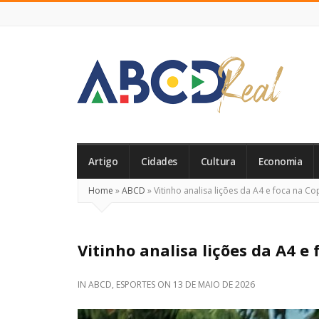
ABCD
Real
Artigo
Cidades
Cultura
Economia
Home
»
ABCD
»
Vitinho analisa lições da A4 e foca na Co
Vitinho analisa lições da A4 e
IN
ABCD
,
ESPORTES
ON
13 DE MAIO DE 2026