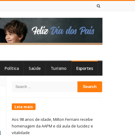
7 DE AGOSTO DE 2026
Política
Saúde
Turismo
Esportes
Site
Search
Sidebar
for:
Leia mais
Aos 98 anos de idade, Milton Ferriani recebe
homenagem da AAPM e dá aula de lucidez e
vitalidade