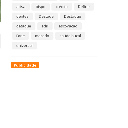
acisa
bispo
crédito
Define
dentes
Destaqe
Destaque
detaque
edir
escovação
Fone
macedo
saúde bucal
universal
Publicidade