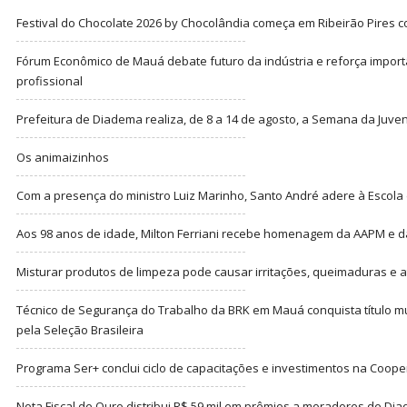
Festival do Chocolate 2026 by Chocolândia começa em Ribeirão Pires c
Fórum Econômico de Mauá debate futuro da indústria e reforça import
profissional
Prefeitura de Diadema realiza, de 8 a 14 de agosto, a Semana da Juve
Os animaizinhos
Com a presença do ministro Luiz Marinho, Santo André adere à Escola
Aos 98 anos de idade, Milton Ferriani recebe homenagem da AAPM e dá 
Misturar produtos de limpeza pode causar irritações, queimaduras e at
Técnico de Segurança do Trabalho da BRK em Mauá conquista título m
pela Seleção Brasileira
Programa Ser+ conclui ciclo de capacitações e investimentos na Coope
Nota Fiscal de Ouro distribui R$ 59 mil em prêmios a moradores de Di