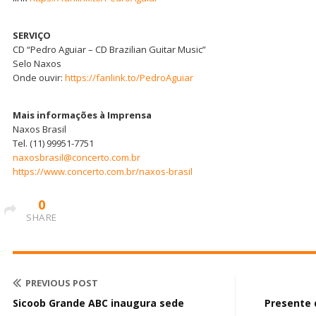
SERVIÇO
CD “Pedro Aguiar – CD Brazilian Guitar Music”
Selo Naxos
Onde ouvir:
https://fanlink.to/PedroAguiar
Mais informações à Imprensa
Naxos Brasil
Tel. (11) 99951-7751
naxosbrasil@concerto.com.br
https://www.concerto.com.br/naxos-brasil
0
SHARE
PREVIOUS POST
Sicoob Grande ABC inaugura sede
Presente 