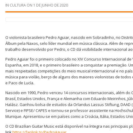
IN
CULTURA
ON
1 DE JUNHO DE 2020
O violonista brasileiro Pedro Aguiar, nascido em Sobradinho, no Distri
Álbum pela Naxos, selo líder mundial em música clássica. Além de re
trabalho desenvolvido por Pedro, o CD dá visibilidade internacional ao
Pedro Aguiar foi o primeiro colocado no XIV Concurso Internacional de
Espanha, em 2018, e o primeiro brasileiro a conquistar a premiação. 
mais respeitadas competições do meio musical internacional e no país
música para violão, berço de alguns dos maiores violonistas de todo
e Paco de Lucía.
Nascido em 1990, Pedro venceu 14 concursos internacionais, além do
Brasil, Estados Unidos, França e Alemanha com Eduardo Meirinhos, Júlio
Halász. Ganhou bolsa de estudos da Orlandus Lassus Stiftung, DAAD
Service) e FIPSE/ CAPES e tornou-se professor assistente na Hochschu
Munique. Apresentou-se em países como a Croácia, Itália, Estados Unid
O CD Brazilian Guitar Music está disponível na íntegra nas principais 
link
https://fanlink.to/PedroAguiar