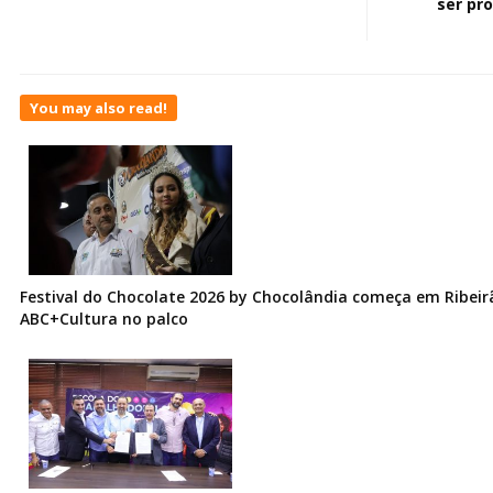
ser pr
You may also read!
Festival do Chocolate 2026 by Chocolândia começa em Ribeir
ABC+Cultura no palco