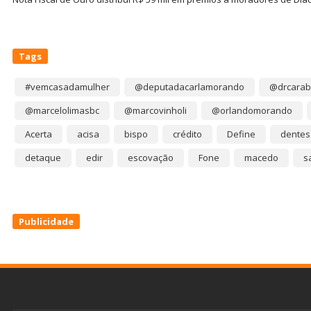
Tags
#vemcasadamulher
@deputadacarlamorando
@drcarab
@marcelolimasbc
@marcovinholi
@orlandomorando
Acerta
acisa
bispo
crédito
Define
dentes
detaque
edir
escovação
Fone
macedo
s
Publicidade