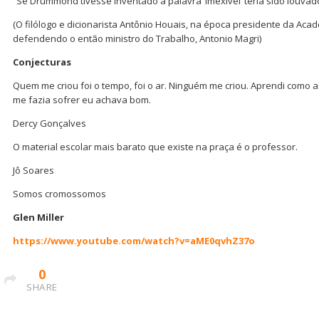
“Se Drummond tivesse inventado a palavra ‘imexível’ teria sido louvad
(O filólogo e dicionarista Antônio Houais, na época presidente da Acad
defendendo o então ministro do Trabalho, Antonio Magri)
Conjecturas
Quem me criou foi o tempo, foi o ar. Ninguém me criou. Aprendi como a
me fazia sofrer eu achava bom.
Dercy Gonçalves
O material escolar mais barato que existe na praça é o professor.
Jô Soares
Somos cromossomos
Glen Miller
https://www.youtube.com/watch?v=aME0qvhZ37o
0
SHARE