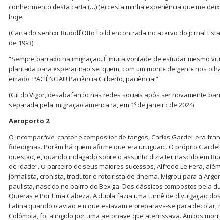
conhecimento desta carta (…) (e) desta minha experiência que me deix
hoje.
(Carta do senhor Rudolf Otto Loibl encontrada no acervo do jornal Est
de 1993)
“Sempre barrado na imigração. É muita vontade de estudar mesmo vi
plantada para esperar não sei quem, com um monte de gente nos ol
errado. PACIÊNCIA!!! Paciência Gilberto, paciência!”
(Gil do Vigor, desabafando nas redes sociais após ser novamente bar
separada pela imigração americana, em 1º de janeiro de 2024)
Aeroporto 2
O incomparável cantor e compositor de tangos, Carlos Gardel, era fra
fidedignas. Porém há quem afirme que era uruguaio. O próprio Gardel
questão, e, quando indagado sobre o assunto dizia ter nascido em Bu
de idade”. O parceiro de seus maiores sucessos, Alfredo Le Pera, alé
jornalista, cronista, tradutor e roteirista de cinema. Migrou para a Arg
paulista, nascido no bairro do Bexiga. Dos clássicos compostos pela d
Quieras e Por Uma Cabeza. A dupla fazia uma turnê de divulgação dos
Latina quando o avião em que estavam e preparava-se para decolar, 
Colômbia, foi atingido por uma aeronave que aterrissava. Ambos mor