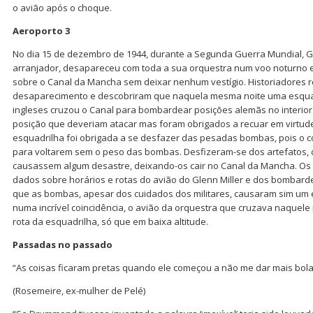
o avião após o choque.
Aeroporto 3
No dia 15 de dezembro de 1944, durante a Segunda Guerra Mundial, Gle
arranjador, desapareceu com toda a sua orquestra num voo noturno en
sobre o Canal da Mancha sem deixar nenhum vestígio. Historiadores 
desaparecimento e descobriram que naquela mesma noite uma esqua
ingleses cruzou o Canal para bombardear posições alemãs no interio
posição que deveriam atacar mas foram obrigados a recuar em virtude
esquadrilha foi obrigada a se desfazer das pesadas bombas, pois o c
para voltarem sem o peso das bombas. Desfizeram-se dos artefatos,
causassem algum desastre, deixando-os cair no Canal da Mancha. Os 
dados sobre horários e rotas do avião do Glenn Miller e dos bombard
que as bombas, apesar dos cuidados dos militares, causaram sim um 
numa incrível coincidência, o avião da orquestra que cruzava naquel
rota da esquadrilha, só que em baixa altitude.
Passadas no passado
“As coisas ficaram pretas quando ele começou a não me dar mais bola
(Rosemeire, ex-mulher de Pelé)