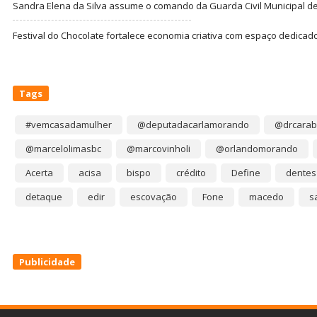
Sandra Elena da Silva assume o comando da Guarda Civil Municipal de
Festival do Chocolate fortalece economia criativa com espaço dedicad
Tags
#vemcasadamulher
@deputadacarlamorando
@drcarab
@marcelolimasbc
@marcovinholi
@orlandomorando
Acerta
acisa
bispo
crédito
Define
dentes
detaque
edir
escovação
Fone
macedo
s
Publicidade