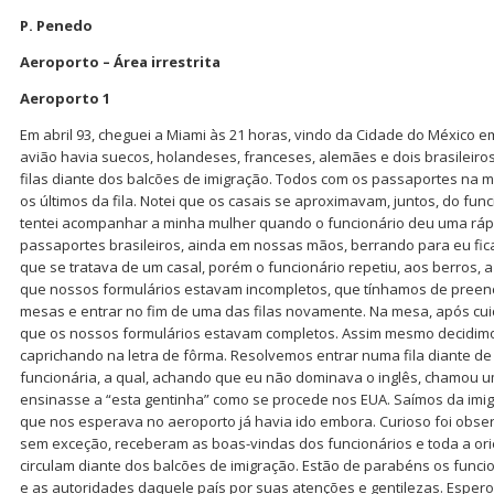
P. Penedo
Aeroporto – Área irrestrita
Aeroporto 1
Em abril 93, cheguei a Miami às 21 horas, vindo da Cidade do México e
avião havia suecos, holandeses, franceses, alemães e dois brasileiro
filas diante dos balcões de imigração. Todos com os passaportes na 
os últimos da fila. Notei que os casais se aproximavam, juntos, do fun
tentei acompanhar a minha mulher quando o funcionário deu uma rá
passaportes brasileiros, ainda em nossas mãos, berrando para eu ficar
que se tratava de um casal, porém o funcionário repetiu, aos berros, 
que nossos formulários estavam incompletos, que tínhamos de pree
mesas e entrar no fim de uma das filas novamente. Na mesa, após cu
que os nossos formulários estavam completos. Assim mesmo decidim
caprichando na letra de fôrma. Resolvemos entrar numa fila diante d
funcionária, a qual, achando que eu não dominava o inglês, chamou um
ensinasse a “esta gentinha” como se procede nos EUA. Saímos da imig
que nos esperava no aeroporto já havia ido embora. Curioso foi obser
sem exceção, receberam as boas-vindas dos funcionários e toda a ori
circulam diante dos balcões de imigração. Estão de parabéns os func
e as autoridades daquele país por suas atenções e gentilezas. Espe