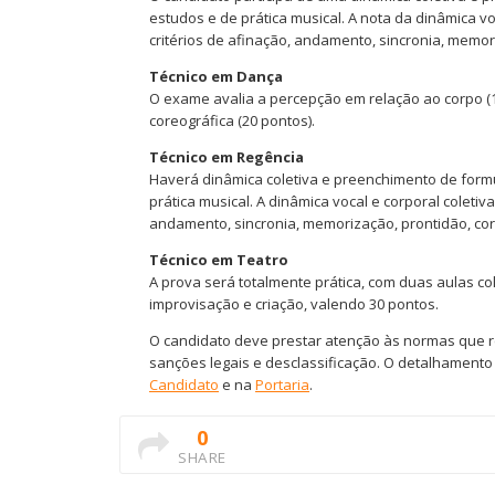
estudos e de prática musical. A nota da dinâmica vo
critérios de afinação, andamento, sincronia, memori
Técnico em Dança
O exame avalia a percepção em relação ao corpo (10
coreográfica (20 pontos).
Técnico em Regência
Haverá dinâmica coletiva e preenchimento de formu
prática musical. A dinâmica vocal e corporal coletiv
andamento, sincronia, memorização, prontidão, corp
Técnico em Teatro
A prova será totalmente prática, com duas aulas col
improvisação e criação, valendo 30 pontos.
O candidato deve prestar atenção às normas que r
sanções legais e desclassificação. O detalhamento
Candidato
e na
Portaria
.
0
SHARE