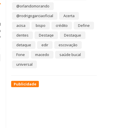
@orlandomorando
@rodrigogarciaoficial
Acerta
I
acisa
bispo
crédito
Define
a
dentes
Destaqe
Destaque
D
detaque
edir
escovação
Fone
macedo
saúde bucal
universal
Publicidade