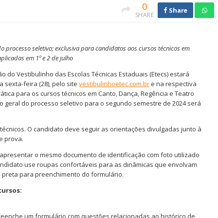
0
Share
SHARE
 do processo seletivo; exclusiva para candidatos aos cursos técnicos em
plicadas em 1º e 2 de julho
o do Vestibulinho das Escolas Técnicas Estaduais (Etecs) estará
 sexta-feira (28), pelo site
vestibulinhoetec.com.br
e na respectiva
ática para os cursos técnicos em Canto, Dança, Regência e Teatro
ação geral do processo seletivo para o segundo semestre de 2024 será
técnicos. O candidato deve seguir as orientações divulgadas junto à
e prova.
 apresentar o mesmo documento de identificação com foto utilizado
candidato use roupas confortáveis para as dinâmicas que envolvam
 preta para preenchimento do formulário.
cursos:
preenche um formulário com questões relacionadas ao histórico de