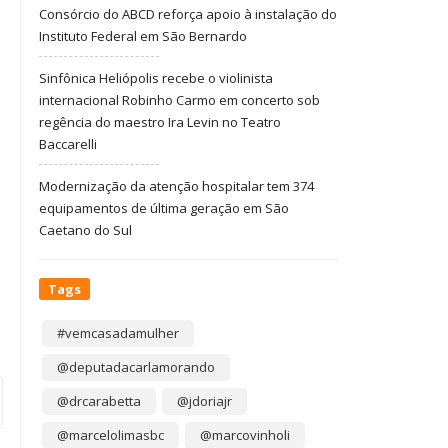
Consórcio do ABCD reforça apoio à instalação do
Instituto Federal em São Bernardo
Sinfônica Heliópolis recebe o violinista
internacional Robinho Carmo em concerto sob
regência do maestro Ira Levin no Teatro
Baccarelli
Modernização da atenção hospitalar tem 374
equipamentos de última geração em São
Caetano do Sul
Tags
#vemcasadamulher
@deputadacarlamorando
@drcarabetta
@jdoriajr
@marcelolimasbc
@marcovinholi