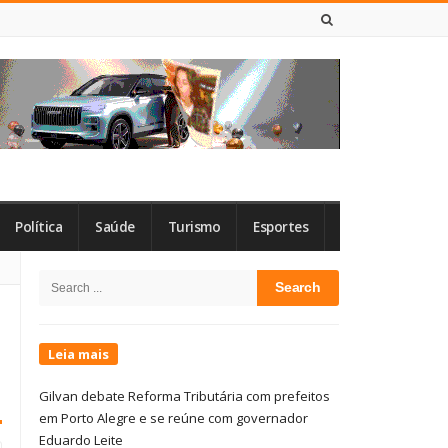
6 DE AGOSTO DE 2026
Política
Saúde
Turismo
Esportes
Site
Search
Sidebar
for:
Leia mais
Gilvan debate Reforma Tributária com prefeitos
em Porto Alegre e se reúne com governador
Eduardo Leite