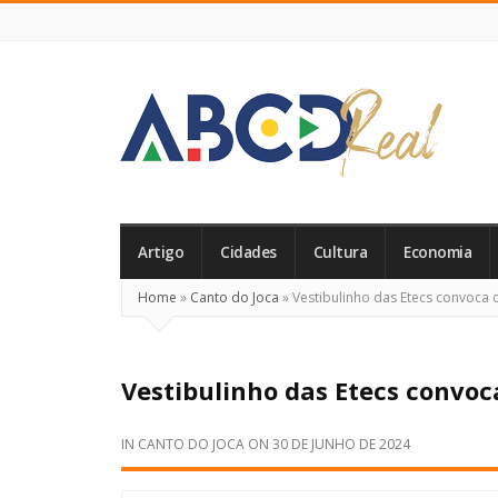
ABCD
Real
Artigo
Cidades
Cultura
Economia
Home
»
Canto do Joca
»
Vestibulinho das Etecs convoca 
Vestibulinho das Etecs convoc
IN
CANTO DO JOCA
ON
30 DE JUNHO DE 2024