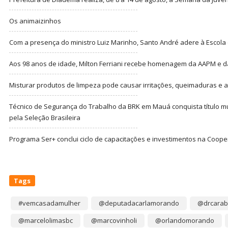
Os animaizinhos
Com a presença do ministro Luiz Marinho, Santo André adere à Escola
Aos 98 anos de idade, Milton Ferriani recebe homenagem da AAPM e dá 
Misturar produtos de limpeza pode causar irritações, queimaduras e at
Técnico de Segurança do Trabalho da BRK em Mauá conquista título m
pela Seleção Brasileira
Programa Ser+ conclui ciclo de capacitações e investimentos na Coope
Tags
#vemcasadamulher
@deputadacarlamorando
@drcarab
@marcelolimasbc
@marcovinholi
@orlandomorando