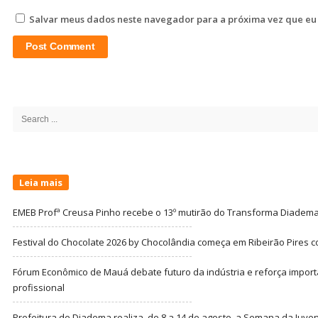
Salvar meus dados neste navegador para a próxima vez que eu
Site
Sidebar
Search
for:
Leia mais
EMEB Profª Creusa Pinho recebe o 13º mutirão do Transforma Diadem
Festival do Chocolate 2026 by Chocolândia começa em Ribeirão Pires c
Fórum Econômico de Mauá debate futuro da indústria e reforça import
profissional
Prefeitura de Diadema realiza, de 8 a 14 de agosto, a Semana da Juve