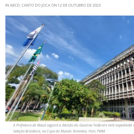
IN
ABCD
,
CANTO DO JOCA
ON
12 DE OUTUBRO DE 2023
A Prefeitura de Mauá seguirá a decisão do Governo Federal e terá expediente 
Seleção Brasileira, na Copa do Mundo Feminina. Foto: PMM