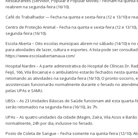
Restaurantes (Servidor, Popular e Popular Móvel) – Fecham na quinta e 
reabrem na segunda-feira (16/10).
Café do Trabalhador — Fecha na quinta e sexta-feira (12 e 13/10) e rea
Centro de Proteção Animal – Fecha na quinta e sexta-feira (12 e 13/10
segunda-feira (16/10).
Escola Aberta – Oito escolas municipais abrem no sábado (14/10) e no 
para atividades de lazer, cultura e esportes. A lista pode ser consulta
https://www.escolaabertamaua.com/
Hospital Nardini – A parte administrativa do Hospital de Clínicas Dr. 
Feijó, 166, Vila Bocaina) e o ambulatório estarão fechados nesta quinta 
retomando as atividades na segunda-feira (16/10). O pronto-socorro,
assistenciais funcionarão normalmente durante o feriado no atendim
pelas UPAs e SAMU.
UBSs – As 23 Unidades Básicas de Saúde funcionam até esta quarta-fe
serão retomados na segunda-feira (16/10), às 7h.
UPAs – As quatro unidades da cidade (Magini, Zaíra, Vila Assis e Bar
normalmente, 24h por dia, inclusive no feriado.
Posto de Coleta de Sangue – Fecha somente na quinta-feira (12/10). A