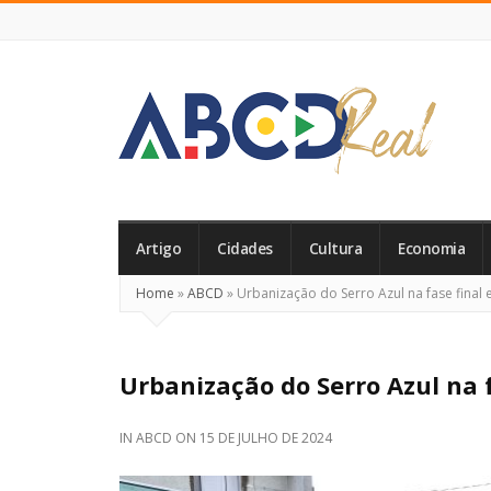
ABCD
Real
Artigo
Cidades
Cultura
Economia
Home
»
ABCD
»
Urbanização do Serro Azul na fase final
Urbanização do Serro Azul na 
IN
ABCD
ON
15 DE JULHO DE 2024