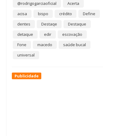
@rodrigogarciaoficial
Acerta
acisa
bispo
crédito
Define
dentes
Destaqe
Destaque
detaque
edir
escovação
Fone
macedo
saúde bucal
universal
Publicidade