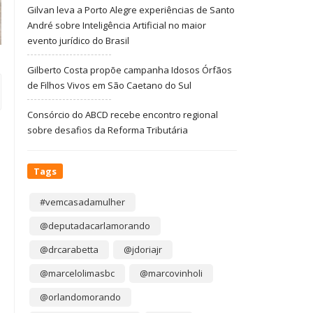
Gilvan leva a Porto Alegre experiências de Santo
André sobre Inteligência Artificial no maior
evento jurídico do Brasil
Gilberto Costa propõe campanha Idosos Órfãos
de Filhos Vivos em São Caetano do Sul
Consórcio do ABCD recebe encontro regional
sobre desafios da Reforma Tributária
Tags
#vemcasadamulher
@deputadacarlamorando
@drcarabetta
@jdoriajr
@marcelolimasbc
@marcovinholi
@orlandomorando