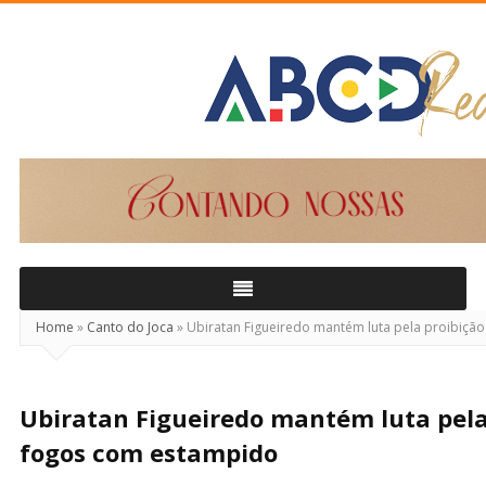
ABCD
Real
Home
»
Canto do Joca
»
Ubiratan Figueiredo mantém luta pela proibiçã
Ubiratan Figueiredo mantém luta pela
fogos com estampido