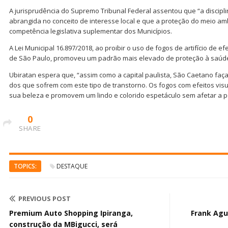
A jurisprudência do Supremo Tribunal Federal assentou que “a discipl
abrangida no conceito de interesse local e que a proteção do meio am
competência legislativa suplementar dos Municípios.
A Lei Municipal 16.897/2018, ao proibir o uso de fogos de artifício de e
de São Paulo, promoveu um padrão mais elevado de proteção à saúde
Ubiratan espera que, “assim como a capital paulista, São Caetano faç
dos que sofrem com este tipo de transtorno. Os fogos com efeitos vi
sua beleza e promovem um lindo e colorido espetáculo sem afetar a p
0
SHARE
TOPICS:
DESTAQUE
PREVIOUS POST
Premium Auto Shopping Ipiranga,
Frank Agu
construção da MBigucci, será