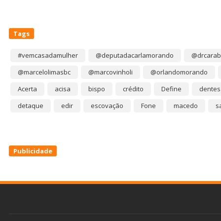
Tags
#vemcasadamulher
@deputadacarlamorando
@drcarab
@marcelolimasbc
@marcovinholi
@orlandomorando
Acerta
acisa
bispo
crédito
Define
dentes
detaque
edir
escovação
Fone
macedo
s
Publicidade