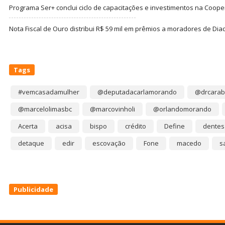
Programa Ser+ conclui ciclo de capacitações e investimentos na Coope
Nota Fiscal de Ouro distribui R$ 59 mil em prêmios a moradores de Di
Tags
#vemcasadamulher
@deputadacarlamorando
@drcarab
@marcelolimasbc
@marcovinholi
@orlandomorando
Acerta
acisa
bispo
crédito
Define
dentes
detaque
edir
escovação
Fone
macedo
s
Publicidade