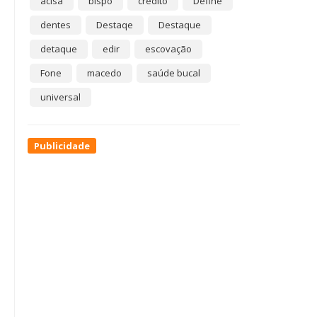
acisa
bispo
crédito
Define
dentes
Destaqe
Destaque
detaque
edir
escovação
Fone
macedo
saúde bucal
universal
Publicidade