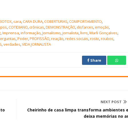
BOTOX
,
cara
,
CARA DURA
,
COBERTURAS
,
COMPORTAMENTO
,
rpos
,
COTIDIANO
,
crônicas
,
DEMONSTRAÇÃO
,
disfarces
,
emoção
,
R
,
Imprensa
,
informação
,
Jornalismo
,
jornalista
,
livro
,
Marli Gonçalves
,
erguntas
,
Poder
,
PROFISSÃO
,
reação
,
redes sociais
,
rosto
,
roubos
,
S
,
verdades
,
VIDA JORNALISTA
Share
NEXT POST
nto
Cheirinho de casa limpa transforma ambientes 
deixa memórias no a