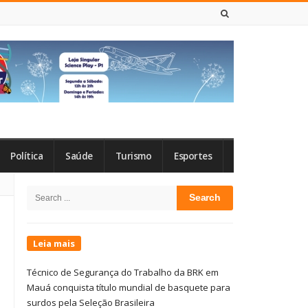
7 DE AGOSTO DE 2026
Política
Saúde
Turismo
Esportes
Site
Search
Sidebar
for:
Leia mais
Técnico de Segurança do Trabalho da BRK em
Mauá conquista título mundial de basquete para
surdos pela Seleção Brasileira