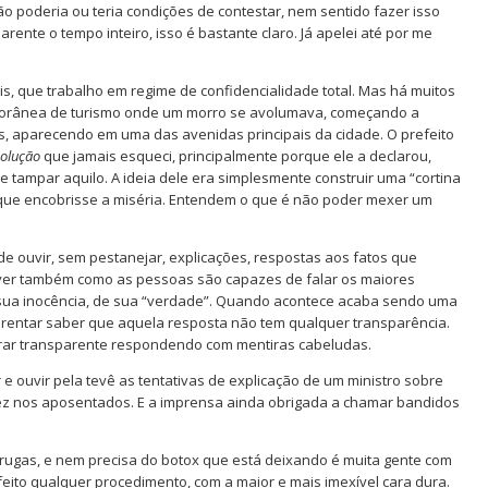
 poderia ou teria condições de contestar, nem sentido fazer isso
rente o tempo inteiro, isso é bastante claro. Já apelei até por me
, que trabalho em regime de confidencialidade total. Mas há muitos
torânea de turismo onde um morro se avolumava, começando a
 aparecendo em uma das avenidas principais da cidade. O prefeito
solução
que jamais esqueci, principalmente porque ele a declarou,
tampar aquilo. A ideia dele era simplesmente construir uma “cortina
 que encobrisse a miséria. Entendem o que é não poder mexer um
de ouvir, sem pestanejar, explicações, respostas aos fatos que
ver também como as pessoas são capazes de falar os maiores
sua inocência, de sua “verdade”. Quando acontece acaba sendo uma
rentar saber que aquela resposta não tem qualquer transparência.
trar transparente respondendo com mentiras cabeludas.
 ouvir pela tevê as tentativas de explicação de um ministro sobre
vez nos aposentados. E a imprensa ainda obrigada a chamar bandidos
a rugas, e nem precisa do botox que está deixando é muita gente com
ito qualquer procedimento, com a maior e mais imexível cara dura.