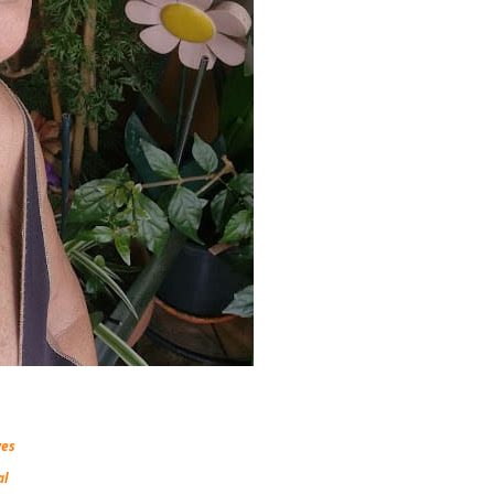
ves
al