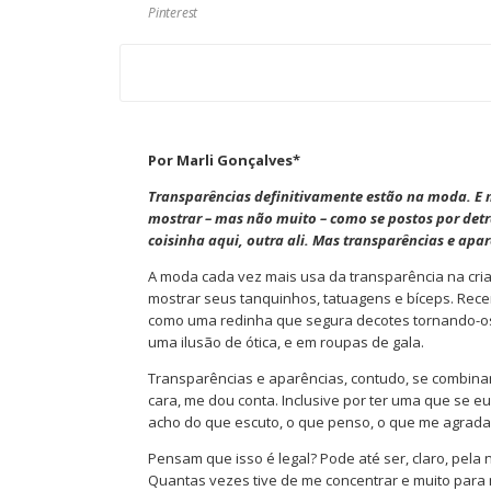
Pinterest
Por Marli Gonçalves*
Transparências definitivamente estão na moda. E 
mostrar – mas não muito – como se postos por det
coisinha aqui, outra ali. Mas transparências e apa
A moda cada vez mais usa da transparência na cri
mostrar seus tanquinhos, tatuagens e bíceps. Rece
como uma redinha que segura decotes tornando-os
uma ilusão de ótica, e em roupas de gala.
Transparências e aparências, contudo, se combina
cara, me dou conta. Inclusive por ter uma que se e
acho do que escuto, o que penso, o que me agrada e
Pensam que isso é legal? Pode até ser, claro, pela 
Quantas vezes tive de me concentrar e muito para 