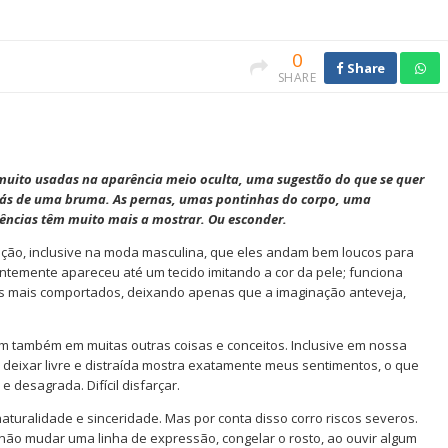
0
Share
SHARE
muito usadas na aparência meio oculta, uma sugestão do que se quer
rás de uma bruma. As pernas, umas pontinhas do corpo, uma
rências têm muito mais a mostrar. Ou esconder.
ação, inclusive na moda masculina, que eles andam bem loucos para
ntemente apareceu até um tecido imitando a cor da pele; funciona
 mais comportados, deixando apenas que a imaginação anteveja,
m também em muitas outras coisas e conceitos. Inclusive em nossa
u deixar livre e distraída mostra exatamente meus sentimentos, o que
 desagrada. Difícil disfarçar.
naturalidade e sinceridade. Mas por conta disso corro riscos severos.
não mudar uma linha de expressão, congelar o rosto, ao ouvir algum