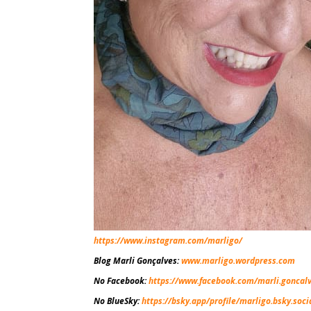
https://www.instagram.com/marligo/
Blog Marli Gonçalves
:
www.marligo.wordpress.com
No Facebook
:
https://www.facebook.com/marli.goncal
No BlueSky
:
https://bsky.app/profile/marligo.bsky.soci