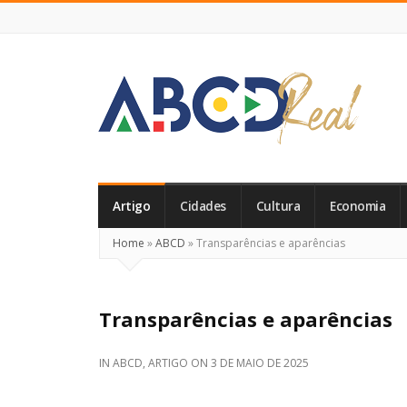
ABCD
Real
Artigo
Cidades
Cultura
Economia
Home
»
ABCD
»
Transparências e aparências
Transparências e aparências
IN
ABCD
,
ARTIGO
ON
3 DE MAIO DE 2025