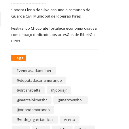
Sandra Elena da Silva assume o comando da
Guarda Civil Municipal de Ribeirão Pires
Festival do Chocolate fortalece economia criativa
com espaço dedicado aos artesãos de Ribeirão
Pires
Tags
#vemcasadamulher
@deputadacarlamorando
@drcarabetta
@jdoriajr
@marcelolimasbc
@marcovinholi
@orlandomorando
@rodrigogarciaoficial
Acerta