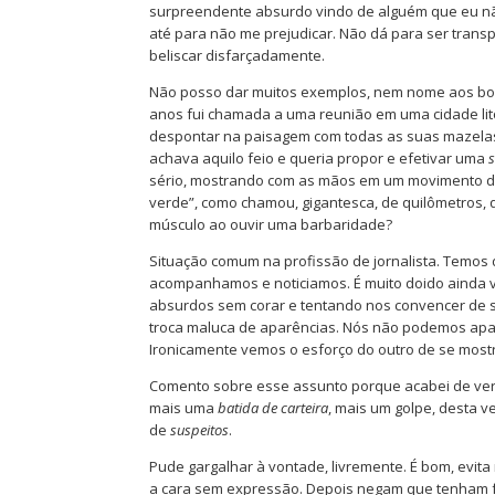
surpreendente absurdo vindo de alguém que eu não
até para não me prejudicar. Não dá para ser transpa
beliscar disfarçadamente.
Não posso dar muitos exemplos, nem nome aos bois
anos fui chamada a uma reunião em uma cidade li
despontar na paisagem com todas as suas mazelas,
achava aquilo feio e queria propor e efetivar uma
sério, mostrando com as mãos em um movimento de 
verde”, como chamou, gigantesca, de quilômetros,
músculo ao ouvir uma barbaridade?
Situação comum na profissão de jornalista. Temos 
acompanhamos e noticiamos. É muito doido ainda 
absurdos sem corar e tentando nos convencer de 
troca maluca de aparências. Nós não podemos apa
Ironicamente vemos o esforço do outro de se mos
Comento sobre esse assunto porque acabei de ver e
mais uma
batida de carteira
, mais um golpe, desta 
de
suspeitos
.
Pude gargalhar à vontade, livremente. É bom, evit
a cara sem expressão. Depois negam que tenham fe