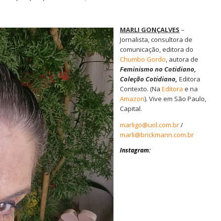
MARLI GONÇALVES
–
Jornalista, consultora de
comunicação, editora do
Chumbo Gordo
, autora de
Feminismo no Cotidiano,
Coleção Cotidiano,
Editora
Contexto. (Na
Editora
e na
Amazon
). Vive em São Paulo,
Capital.
marligo@uol.com.br
/
marli@brickmann.com.br
Instagram
: