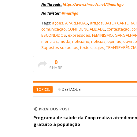
No Threads
:
https://www.threads.net/@marligo
No Twitter
:
@marligo
Tags:
ações
,
APARÊNCIAS
,
artigos
,
BATER CARTEIRA
,
comunicação
,
CONFIDENCIALIDADE
,
contestação
,
co
ESCONDIDOS
,
expressões
,
FEMINISMO
,
GARGALHA
mentiras
,
moda
,
noticiário
,
notícias
,
opinião
,
ouvir
,
p
Supostos suspeitos
,
textos
,
trajes
,
TRANSPARÊNCIA
0
SHARE
TOPICS:
DESTAQUE
PREVIOUS POST
Programa de saúde da Coop realiza atendime
gratuito à população