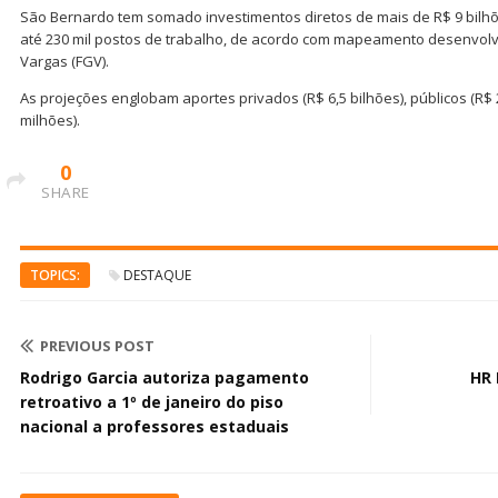
São Bernardo tem somado investimentos diretos de mais de R$ 9 bilhõ
até 230 mil postos de trabalho, de acordo com mapeamento desenvolv
Vargas (FGV).
As projeções englobam aportes privados (R$ 6,5 bilhões), públicos (R$ 2
milhões).
0
SHARE
TOPICS:
DESTAQUE
PREVIOUS POST
Rodrigo Garcia autoriza pagamento
HR 
retroativo a 1º de janeiro do piso
nacional a professores estaduais