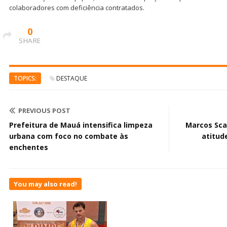
colaboradores com deficiência contratados.
0
SHARE
TOPICS:
DESTAQUE
PREVIOUS POST
Prefeitura de Mauá intensifica limpeza
Marcos Scal
urbana com foco no combate às
atitud
enchentes
You may also read!