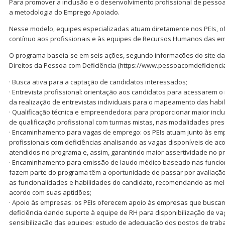
Para promover a inclusão e o desenvolvimento profissional de pessoa
a metodologia do Emprego Apoiado.
Nesse modelo, equipes especializadas atuam diretamente nos PEIs, o
contínuo aos profissionais e às equipes de Recursos Humanos das e
O programa baseia-se em seis ações, segundo informações do site da
Direitos da Pessoa com Deficiência (https://www.pessoacomdeficiencia
· Busca ativa para a captação de candidatos interessados;
· Entrevista profissional: orientação aos candidatos para acessarem 
da realização de entrevistas individuais para o mapeamento das habili
· Qualificação técnica e empreendedora: para proporcionar maior incl
de qualificação profissional com turmas mistas, nas modalidades prese
· Encaminhamento para vagas de emprego: os PEIs atuam junto às emp
profissionais com deficiências analisando as vagas disponíveis de aco
atendidos no programa e, assim, garantindo maior assertividade no p
· Encaminhamento para emissão de laudo médico baseado nas funcion
fazem parte do programa têm a oportunidade de passar por avaliação i
as funcionalidades e habilidades do candidato, recomendando as mel
acordo com suas aptidões;
· Apoio às empresas: os PEIs oferecem apoio às empresas que buscam
deficiência dando suporte à equipe de RH para disponibilização de va
sensibilização das equipes; estudo de adequação dos postos de tr