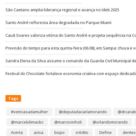
São Caetano amplia liderança regional e avança no Ideb 2025
Santo André refloresta área degradada no Parque Miami
Cauã Soares valoriza vitória do Santo André e projeta sequência na C
Previsão do tempo para esta quinta-feira (06.08), em Sampa: chuva e 
Sandra Elena da Silva assume o comando da Guarda Civil Municipal de
Festival do Chocolate fortalece economia criativa com espaço dedicad
Tags
#vemcasadamulher
@deputadacarlamorando
@drcarab
@marcelolimasbc
@marcovinholi
@orlandomorando
Acerta
acisa
bispo
crédito
Define
dentes