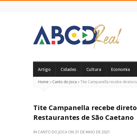
ABCD
Real
Artigo
Cidades
Cultura
Economia
Home
»
Canto do Joca
»
Tite Campanella recebe diretori
Tite Campanella recebe direto
Restaurantes de São Caetano
IN
CANTO DO JOCA
ON
31 DE MAIO DE 2021