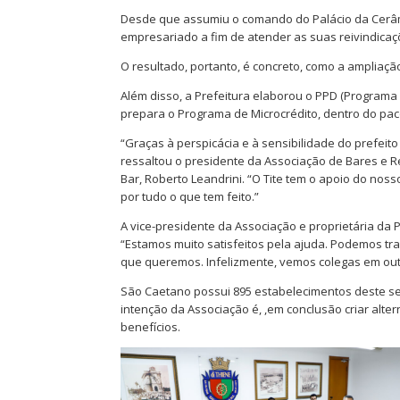
Desde que assumiu o comando do Palácio da Cerâmi
empresariado a fim de atender as suas reivindica
O resultado, portanto, é concreto, como a ampliaç
Além disso, a Prefeitura elaborou o PPD (Program
prepara o Programa de Microcrédito, dentro do paco
“Graças à perspicácia e à sensibilidade do prefei
ressaltou o presidente da Associação de Bares e R
Bar, Roberto Leandrini. “O Tite tem o apoio do no
por tudo o que tem feito.”
A vice-presidente da Associação e proprietária da 
“Estamos muito satisfeitos pela ajuda. Podemos tra
que queremos. Infelizmente, vemos colegas em out
São Caetano possui 895 estabelecimentos deste seg
intenção da Associação é, ,em conclusão criar alter
benefícios.