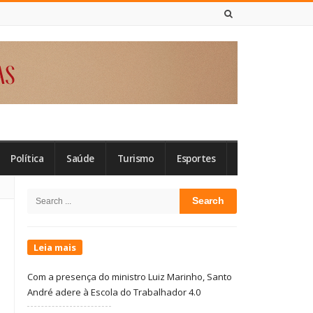
8 DE AGOSTO DE 2026
Política
Saúde
Turismo
Esportes
Site
Search
Sidebar
for:
Leia mais
Com a presença do ministro Luiz Marinho, Santo
André adere à Escola do Trabalhador 4.0