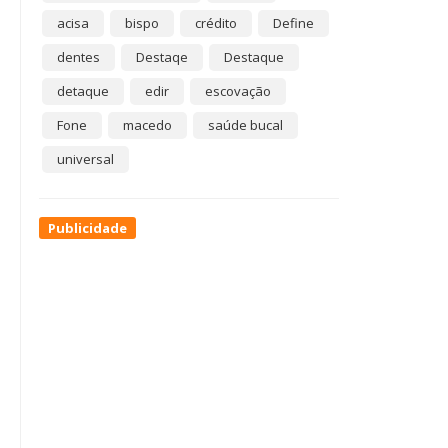
acisa
bispo
crédito
Define
dentes
Destaqe
Destaque
detaque
edir
escovação
Fone
macedo
saúde bucal
universal
Publicidade