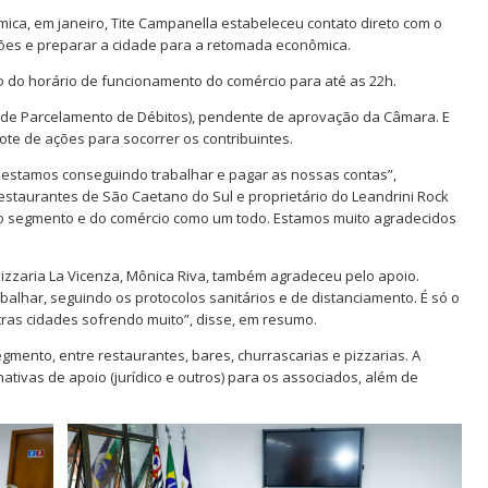
ca, em janeiro, Tite Campanella estabeleceu contato direto com o
ções e preparar a cidade para a retomada econômica.
ão do horário de funcionamento do comércio para até as 22h.
a de Parcelamento de Débitos), pendente de aprovação da Câmara. E
te de ações para socorrer os contribuintes.
to estamos conseguindo trabalhar e pagar as nossas contas”,
estaurantes de São Caetano do Sul e proprietário do Leandrini Rock
sso segmento e do comércio como um todo. Estamos muito agradecidos
Pizzaria La Vicenza, Mônica Riva, também agradeceu pelo apoio.
balhar, seguindo os protocolos sanitários e de distanciamento. É só o
ras cidades sofrendo muito”, disse, em resumo.
mento, entre restaurantes, bares, churrascarias e pizzarias. A
nativas de apoio (jurídico e outros) para os associados, além de