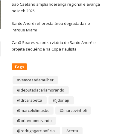
São Caetano amplia liderança regional e avança
no Ideb 2025
Santo André refloresta área degradada no
Parque Miami
Cauã Soares valoriza vitória do Santo André e
projeta sequência na Copa Paulista
Tags
#vemcasadamulher
@deputadacarlamorando
@drcarabetta
@jdoriajr
@marcelolimasbc
@marcovinholi
@orlandomorando
@rodrigogarciaoficial
Acerta