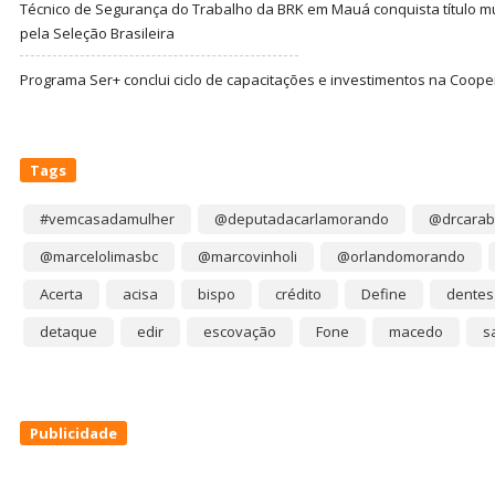
Técnico de Segurança do Trabalho da BRK em Mauá conquista título m
pela Seleção Brasileira
Programa Ser+ conclui ciclo de capacitações e investimentos na Coope
Tags
#vemcasadamulher
@deputadacarlamorando
@drcarab
@marcelolimasbc
@marcovinholi
@orlandomorando
Acerta
acisa
bispo
crédito
Define
dentes
detaque
edir
escovação
Fone
macedo
s
Publicidade