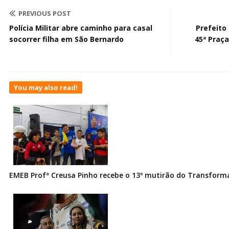
PREVIOUS POST
Polícia Militar abre caminho para casal
Prefeito
socorrer filha em São Bernardo
45ª Praça
You may also read!
EMEB Profª Creusa Pinho recebe o 13º mutirão do Transfor