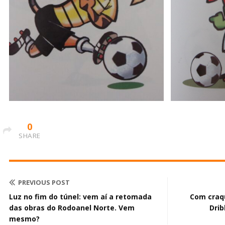
0
SHARE
PREVIOUS POST
Luz no fim do túnel: vem aí a retomada
Com craqu
das obras do Rodoanel Norte. Vem
Drib
mesmo?