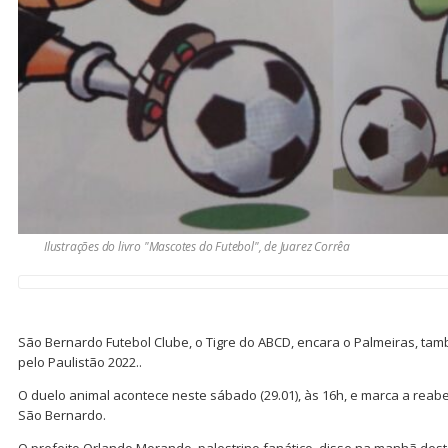
Ilustrações do livro "Mascotes do Futebol", de Juarez Corrêa
São Bernardo Futebol Clube, o Tigre do ABCD, encara o Palmeiras, ta
pelo Paulistão 2022..
O duelo animal acontece neste sábado (29.01), às 16h, e marca a reabe
São Bernardo.
O prefeito Orlando Morando, palestrino fanático, disse na manhã desta