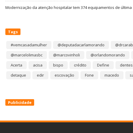
Modernização da atenção hospitalar tem 374 equipamentos de última
Tags
#vemcasadamulher
@deputadacarlamorando
@drcarab
@marcelolimasbc
@marcovinholi
@orlandomorando
Acerta
acisa
bispo
crédito
Define
dentes
detaque
edir
escovação
Fone
macedo
s
Publicidade