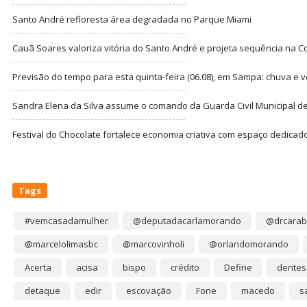
Santo André refloresta área degradada no Parque Miami
Cauã Soares valoriza vitória do Santo André e projeta sequência na C
Previsão do tempo para esta quinta-feira (06.08), em Sampa: chuva e 
Sandra Elena da Silva assume o comando da Guarda Civil Municipal de
Festival do Chocolate fortalece economia criativa com espaço dedicad
Tags
#vemcasadamulher
@deputadacarlamorando
@drcarab
@marcelolimasbc
@marcovinholi
@orlandomorando
Acerta
acisa
bispo
crédito
Define
dentes
detaque
edir
escovação
Fone
macedo
s