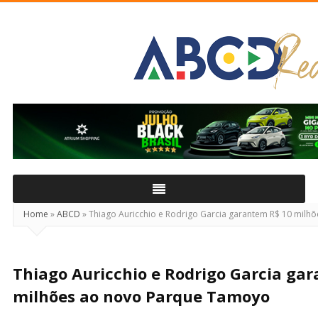
ABCD
Real
Home
»
ABCD
»
Thiago Auricchio e Rodrigo Garcia garantem R$ 10 mil
Thiago Auricchio e Rodrigo Garcia ga
milhões ao novo Parque Tamoyo