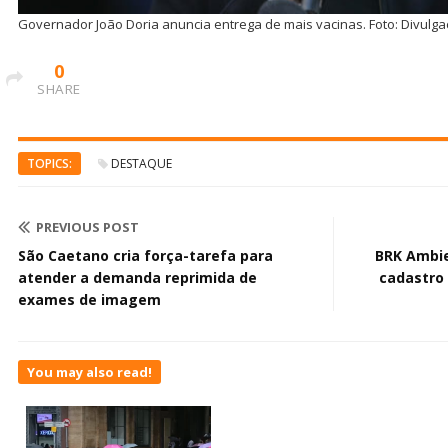
Governador João Doria anuncia entrega de mais vacinas. Foto: Divul
0
SHARE
TOPICS:
DESTAQUE
PREVIOUS POST
São Caetano cria força-tarefa para
BRK Ambie
atender a demanda reprimida de
cadastro 
exames de imagem
You may also read!