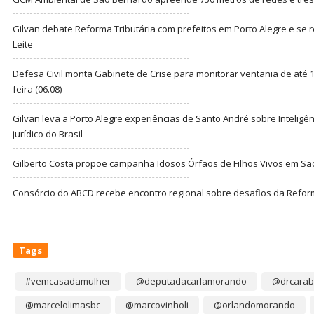
Gilvan debate Reforma Tributária com prefeitos em Porto Alegre e s
Leite
Defesa Civil monta Gabinete de Crise para monitorar ventania de até 1
feira (06.08)
Gilvan leva a Porto Alegre experiências de Santo André sobre Inteligênc
jurídico do Brasil
Gilberto Costa propõe campanha Idosos Órfãos de Filhos Vivos em Sã
Consórcio do ABCD recebe encontro regional sobre desafios da Refor
Tags
#vemcasadamulher
@deputadacarlamorando
@drcarab
@marcelolimasbc
@marcovinholi
@orlandomorando