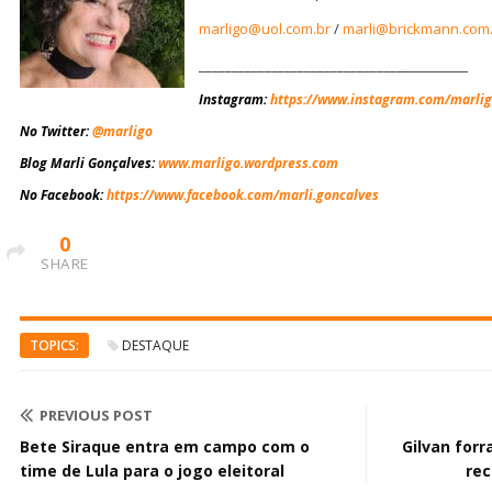
marligo@uol.com.br
/
marli@brickmann.com
_______________________________
____________
Instagram
:
https://www.instagram.com/marlig
No Twitter:
@marligo
Blog Marli Gonçalves:
www.marligo.wordpress.com
No Facebook:
https://www.facebook.com/marli.goncalves
0
SHARE
TOPICS:
DESTAQUE
PREVIOUS POST
Bete Siraque entra em campo com o
Gilvan for
time de Lula para o jogo eleitoral
rec