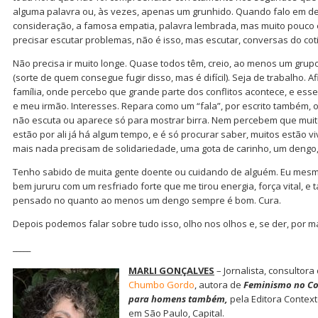
alguma palavra ou, às vezes, apenas um grunhido. Quando falo em d
consideração, a famosa empatia, palavra lembrada, mas muito pouco 
precisar escutar problemas, não é isso, mas escutar, conversas do co
Não precisa ir muito longe. Quase todos têm, creio, ao menos um gru
(sorte de quem consegue fugir disso, mas é difícil). Seja de trabalho. 
família, onde percebo que grande parte dos conflitos acontece, e ess
e meu irmão. Interesses. Repara como um “fala”, por escrito também, o
não escuta ou aparece só para mostrar birra. Nem percebem que muit
estão por ali já há algum tempo, e é só procurar saber, muitos estão 
mais nada precisam de solidariedade, uma gota de carinho, um dengo
Tenho sabido de muita gente doente ou cuidando de alguém. Eu mesm
bem jururu com um resfriado forte que me tirou energia, força vital, e 
pensado no quanto ao menos um dengo sempre é bom. Cura.
Depois podemos falar sobre tudo isso, olho nos olhos e, se der, por m
_____
MARLI GONÇALVES
– Jornalista, consultor
Chumbo Gordo
, autora de
Feminismo no C
para homens também,
pela Editora Context
em São Paulo, Capital.