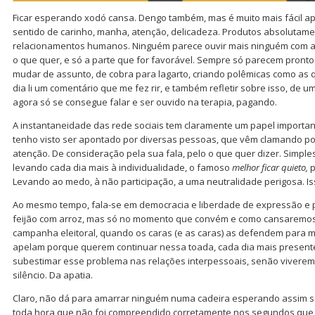
Ficar esperando xodó cansa. Dengo também, mas é muito mais fácil a
sentido de carinho, manha, atenção, delicadeza. Produtos absolutamen
relacionamentos humanos. Ninguém parece ouvir mais ninguém com at
o que quer, e só a parte que for favorável. Sempre só parecem prontos
mudar de assunto, de cobra para lagarto, criando polêmicas como as q
dia li um comentário que me fez rir, e também refletir sobre isso, de 
agora só se consegue falar e ser ouvido na terapia, pagando.
A instantaneidade das rede sociais tem claramente um papel import
tenho visto ser apontado por diversas pessoas, que vêm clamando po
atenção. De consideração pela sua fala, pelo o que quer dizer. Simples 
levando cada dia mais à individualidade, o famoso
melhor ficar quieto,
p
Levando ao medo, à não participação, a uma neutralidade perigosa. Is
Ao mesmo tempo, fala-se em democracia e liberdade de expressão e
feijão com arroz, mas só no momento que convém e como cansaremos
campanha eleitoral, quando os caras (e as caras) as defendem para me
apelam porque querem continuar nessa toada, cada dia mais present
subestimar esse problema nas relações interpessoais, senão viveremo
silêncio. Da apatia.
Claro, não dá para amarrar ninguém numa cadeira esperando assim s
toda hora que não foi compreendido corretamente nos segundos que 