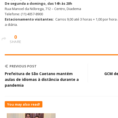
De segunda a domingo, das 14h às 20h
Rua Manoel da Nóbrega, 712 – Centro, Diadema
Telefone: (11) 4057-8900
Estacionamento visitantes:
Carros 9,00 até 3 horas + 1,00 por hora 
a diária.
0
SHARE
PREVIOUS POST
Prefeitura de São Caetano mantém
GCM de
aulas de idiomas à distância durante a
pandemia
You may also read!