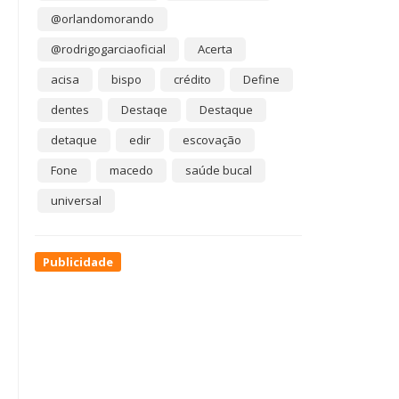
@orlandomorando
@rodrigogarciaoficial
Acerta
acisa
bispo
crédito
Define
dentes
Destaqe
Destaque
detaque
edir
escovação
Fone
macedo
saúde bucal
universal
Publicidade