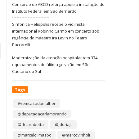
Consórcio do ABCD reforça apoio à instalação do
Instituto Federal em São Bernardo
Sinfônica Heliópolis recebe o violinista
internacional Robinho Carmo em concerto sob
regência do maestro Ira Levin no Teatro
Baccarelli
Modernização da atenção hospitalar tem 374
equipamentos de última geração em São
Caetano do Sul
Tags
#vemcasadamulher
@deputadacarlamorando
@drcarabetta
@jdoriajr
@marcelolimasbc
@marcovinholi