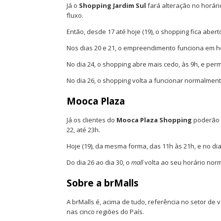
Já o
Shopping Jardim Sul
fará alteração no horár
fluxo.
Então, desde 17 até hoje (19), o shopping fica abert
Nos dias 20 e 21, o empreendimento funciona em horá
No dia 24, o shopping abre mais cedo, às 9h, e per
No dia 26, o shopping volta a funcionar normalmente
Mooca Plaza
Já os clientes do
Mooca Plaza Shopping
poderão a
22, até 23h.
Hoje (19), da mesma forma, das 11h às 21h, e no dia
Do dia 26 ao dia 30, o
mall
volta ao seu horário nor
Sobre a brMalls
A brMalls é, acima de tudo, referência no setor de 
nas cinco regiões do País.