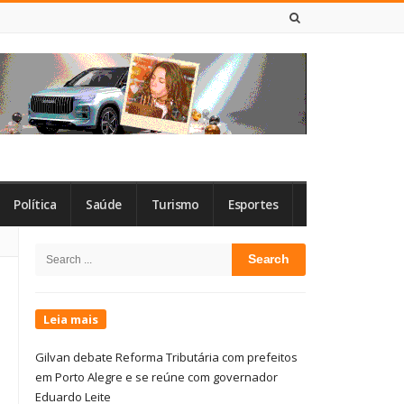
6 DE AGOSTO DE 2026
Política
Saúde
Turismo
Esportes
Site
Search
Sidebar
for:
Leia mais
Gilvan debate Reforma Tributária com prefeitos
em Porto Alegre e se reúne com governador
Eduardo Leite