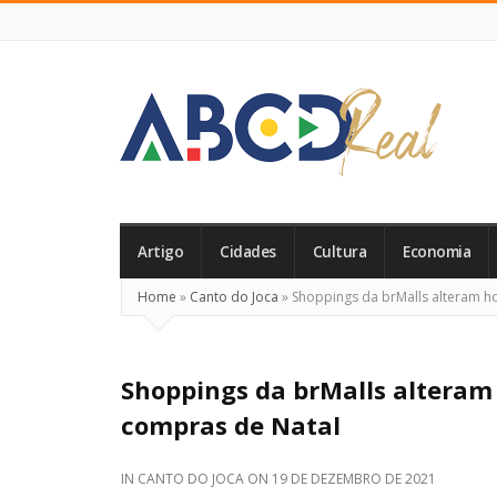
ABCD
Real
Artigo
Cidades
Cultura
Economia
Home
»
Canto do Joca
»
Shoppings da brMalls alteram h
Shoppings da brMalls alteram
compras de Natal
IN
CANTO DO JOCA
ON
19 DE DEZEMBRO DE 2021