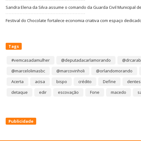
Sandra Elena da Silva assume o comando da Guarda Civil Municipal de
Festival do Chocolate fortalece economia criativa com espaço dedicad
Tags
#vemcasadamulher
@deputadacarlamorando
@drcarab
@marcelolimasbc
@marcovinholi
@orlandomorando
Acerta
acisa
bispo
crédito
Define
dentes
detaque
edir
escovação
Fone
macedo
s
Publicidade