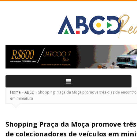
ABCD
Real
Home
»
ABCD
»
Shopping Praça da Moça promove três dias de encontro 
em miniatura
Shopping Praça da Moça promove três 
de colecionadores de veículos em min