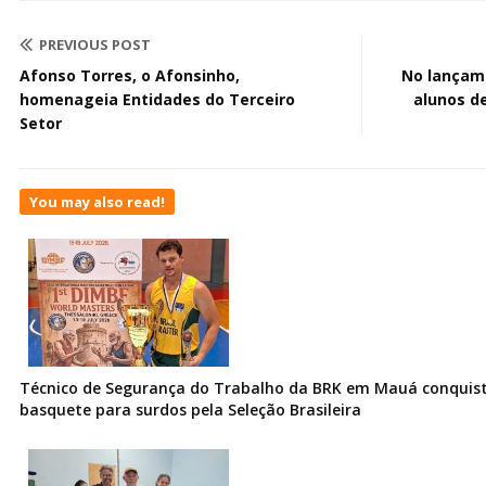
PREVIOUS POST
Afonso Torres, o Afonsinho,
No lançame
homenageia Entidades do Terceiro
alunos d
Setor
You may also read!
Técnico de Segurança do Trabalho da BRK em Mauá conquist
basquete para surdos pela Seleção Brasileira