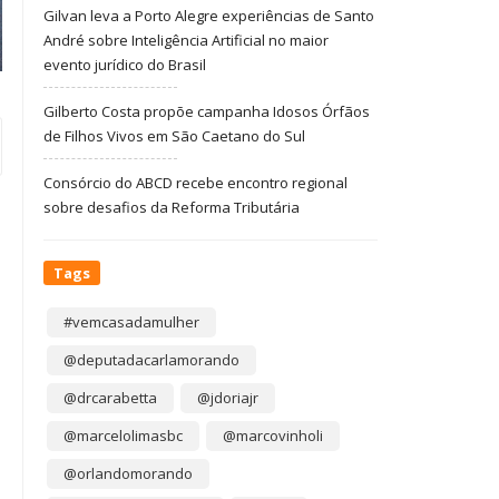
Gilvan leva a Porto Alegre experiências de Santo
André sobre Inteligência Artificial no maior
evento jurídico do Brasil
Gilberto Costa propõe campanha Idosos Órfãos
de Filhos Vivos em São Caetano do Sul
Consórcio do ABCD recebe encontro regional
sobre desafios da Reforma Tributária
Tags
#vemcasadamulher
@deputadacarlamorando
@drcarabetta
@jdoriajr
@marcelolimasbc
@marcovinholi
@orlandomorando