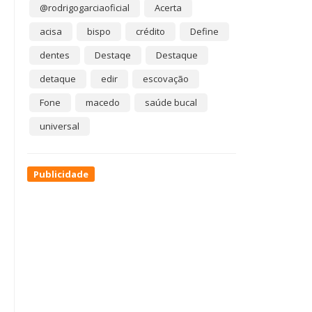
@rodrigogarciaoficial
Acerta
acisa
bispo
crédito
Define
dentes
Destaqe
Destaque
detaque
edir
escovação
Fone
macedo
saúde bucal
universal
Publicidade