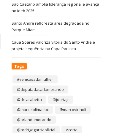
São Caetano amplia liderança regional e avança
no Ideb 2025
Santo André refloresta área degradada no
Parque Miami
Cauã Soares valoriza vitória do Santo André e
projeta sequência na Copa Paulista
Tags
#vemcasadamulher
@deputadacarlamorando
@drcarabetta
@jdoriajr
@marcelolimasbc
@marcovinholi
@orlandomorando
@rodrigogarciaoficial
Acerta