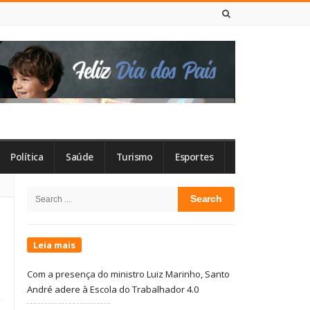
8 DE AGOSTO DE 2026
Política
Saúde
Turismo
Esportes
Site
Search
Sidebar
for:
Leia mais
Com a presença do ministro Luiz Marinho, Santo
André adere à Escola do Trabalhador 4.0