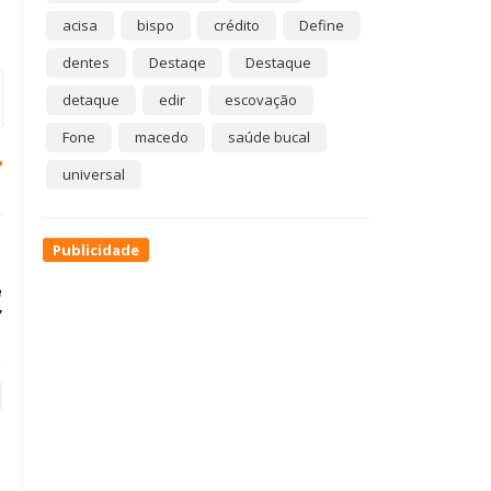
acisa
bispo
crédito
Define
dentes
Destaqe
Destaque
detaque
edir
escovação
Fone
macedo
saúde bucal
universal
Publicidade
e
’