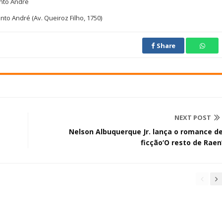
anto André
to André (Av. Queiroz Filho, 1750)
Share
NEXT POST
Nelson Albuquerque Jr. lança o romance d
ficção‘O resto de Raen