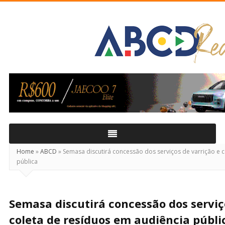
ABCD
Real
Home
»
ABCD
»
Semasa discutirá concessão dos serviços de varrição e 
pública
Semasa discutirá concessão dos serviç
coleta de resíduos em audiência públi