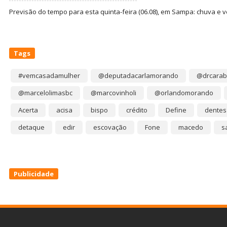
Previsão do tempo para esta quinta-feira (06.08), em Sampa: chuva e 
Tags
#vemcasadamulher
@deputadacarlamorando
@drcarab
@marcelolimasbc
@marcovinholi
@orlandomorando
Acerta
acisa
bispo
crédito
Define
dentes
detaque
edir
escovação
Fone
macedo
s
Publicidade