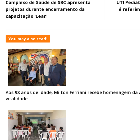
Complexo de Saúde de SBC apresenta
UTI Pediá
projetos durante encerramento da
é referên
capacitação ‘Lean’
You may also read!
Aos 98 anos de idade, Milton Ferriani recebe homenagem da 
vitalidade