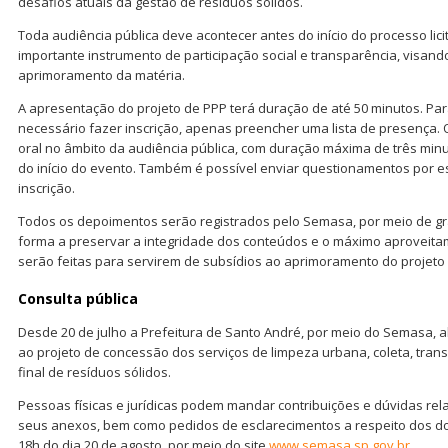
desafios atuais da gestão de resíduos sólidos.
Toda audiência pública deve acontecer antes do início do processo licit
importante instrumento de participação social e transparência, visand
aprimoramento da matéria.
A apresentação do projeto de PPP terá duração de até 50 minutos. Par
necessário fazer inscrição, apenas preencher uma lista de presença.
oral no âmbito da audiência pública, com duração máxima de três minu
do início do evento. Também é possível enviar questionamentos por e
inscrição.
Todos os depoimentos serão registrados pelo Semasa, por meio de gr
forma a preservar a integridade dos conteúdos e o máximo aproveita
serão feitas para servirem de subsídios ao aprimoramento do projeto
Consulta pública
Desde 20 de julho a Prefeitura de Santo André, por meio do Semasa, a
ao projeto de concessão dos serviços de limpeza urbana, coleta, tran
final de resíduos sólidos.
Pessoas físicas e jurídicas podem mandar contribuições e dúvidas rel
seus anexos, bem como pedidos de esclarecimentos a respeito dos d
18h do dia 20 de agosto, por meio do site
www.semasa.sp.gov.br
.