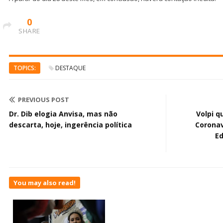
0
SHARE
TOPICS:
DESTAQUE
PREVIOUS POST
Dr. Dib elogia Anvisa, mas não
Volpi q
descarta, hoje, ingerência política
Coronav
Ed
You may also read!