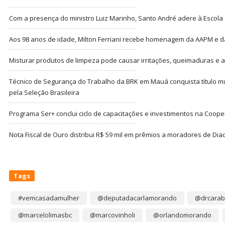
Com a presença do ministro Luiz Marinho, Santo André adere à Escola
Aos 98 anos de idade, Milton Ferriani recebe homenagem da AAPM e dá 
Misturar produtos de limpeza pode causar irritações, queimaduras e at
Técnico de Segurança do Trabalho da BRK em Mauá conquista título m
pela Seleção Brasileira
Programa Ser+ conclui ciclo de capacitações e investimentos na Coope
Nota Fiscal de Ouro distribui R$ 59 mil em prêmios a moradores de Di
Tags
#vemcasadamulher
@deputadacarlamorando
@drcarab
@marcelolimasbc
@marcovinholi
@orlandomorando