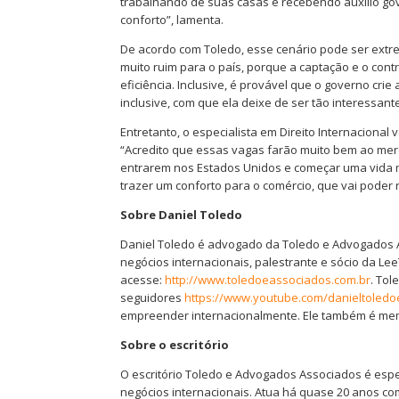
trabalhando de suas casas e recebendo auxílio g
conforto”, lamenta.
De acordo com Toledo, esse cenário pode ser extre
muito ruim para o país, porque a captação e o con
eficiência. Inclusive, é provável que o governo cri
inclusive, com que ela deixe de ser tão interessant
Entretanto, o especialista em Direito Internacional
“Acredito que essas vagas farão muito bem ao me
entrarem nos Estados Unidos e começar uma vida mi
trazer um conforto para o comércio, que vai poder r
Sobre Daniel Toledo
Daniel Toledo é advogado da Toledo e Advogados As
negócios internacionais, palestrante e sócio da Le
acesse:
http://www.toledoeassociados.com.br
. To
seguidores
https://www.youtube.com/danieltoled
empreender internacionalmente. Ele também é mem
Sobre o escritório
O escritório Toledo e Advogados Associados é espec
negócios internacionais. Atua há quase 20 anos c