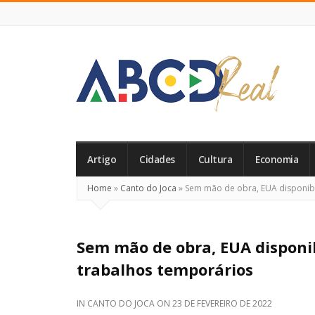
ABCD
Real
Artigo
Cidades
Cultura
Economia
Home
»
Canto do Joca
»
Sem mão de obra, EUA disponibil
Sem mão de obra, EUA disponibi
trabalhos temporários
IN
CANTO DO JOCA
ON
23 DE FEVEREIRO DE 2022