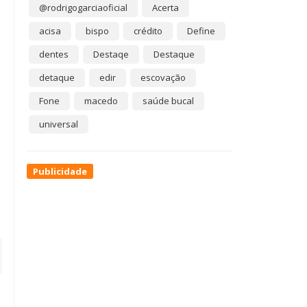
@rodrigogarciaoficial
Acerta
acisa
bispo
crédito
Define
dentes
Destaqe
Destaque
detaque
edir
escovação
Fone
macedo
saúde bucal
universal
Publicidade