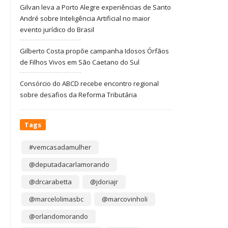
Gilvan leva a Porto Alegre experiências de Santo
André sobre Inteligência Artificial no maior
evento jurídico do Brasil
Gilberto Costa propõe campanha Idosos Órfãos
de Filhos Vivos em São Caetano do Sul
Consórcio do ABCD recebe encontro regional
sobre desafios da Reforma Tributária
Tags
#vemcasadamulher
@deputadacarlamorando
@drcarabetta
@jdoriajr
@marcelolimasbc
@marcovinholi
@orlandomorando