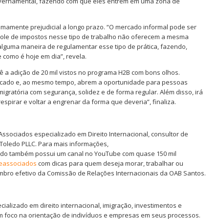
overnamental, fazendo com que eles entrem em uma zona de
mamente prejudicial a longo prazo. “O mercado informal pode ser
trole de impostos nesse tipo de trabalho não oferecem a mesma
e alguma maneira de regulamentar esse tipo de prática, fazendo,
e como é hoje em dia”, revela.
 vê a adição de 20 mil vistos no programa H2B com bons olhos.
rcado e, ao mesmo tempo, abrem a oportunidade para pessoas
gratória com segurança, solidez e de forma regular. Além disso, irá
espirar e voltar a engrenar da forma que deveria”, finaliza.
sociados especializado em Direito Internacional, consultor de
eToledo PLLC. Para mais informações,
ledo também possui um canal no YouTube com quase 150 mil
oeassociados
com dicas para quem deseja morar, trabalhar ou
bro efetivo da Comissão de Relações Internacionais da OAB Santos.
ializado em direito internacional, imigração, investimentos e
om foco na orientação de indivíduos e empresas em seus processos.