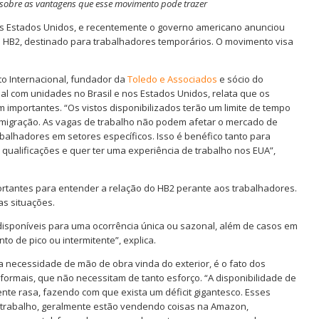
ala sobre as vantagens que esse movimento pode trazer
nos Estados Unidos, e recentemente o governo americano anunciou
tipo HB2, destinado para trabalhadores temporários. O movimento visa
to Internacional, fundador da
Toledo e Associados
e sócio do
nal com unidades no Brasil e nos Estados Unidos, relata que os
mportantes. “Os vistos disponibilizados terão um limite de tempo
 imigração. As vagas de trabalho não podem afetar o mercado de
balhadores em setores específicos. Isso é benéfico tanto para
alificações e quer ter uma experiência de trabalho nos EUA”,
ortantes para entender a relação do HB2 perante aos trabalhadores.
as situações.
 disponíveis para uma ocorrência única ou sazonal, além de casos em
 de pico ou intermitente”, explica.
a necessidade de mão de obra vinda do exterior, é o fato dos
rmais, que não necessitam de tanto esforço. “A disponibilidade de
e rasa, fazendo com que exista um déficit gigantesco. Esses
trabalho, geralmente estão vendendo coisas na Amazon,