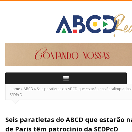
ABCD
Real
Home
»
ABCD
»
Seis paratletas do ABCD que estarão nas Paralimpíadas 
SEDPcD
Seis paratletas do ABCD que estarão 
de Paris têm patrocínio da SEDPcD