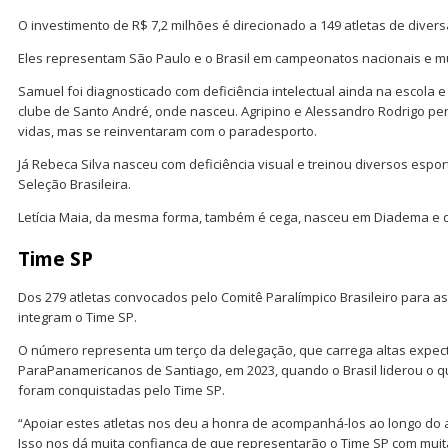
O investimento de R$ 7,2 milhões é direcionado a 149 atletas de diver
Eles representam São Paulo e o Brasil em campeonatos nacionais e m
Samuel foi diagnosticado com deficiência intelectual ainda na escola
clube de Santo André, onde nasceu. Agripino e Alessandro Rodrigo pe
vidas, mas se reinventaram com o paradesporto.
Já Rebeca Silva nasceu com deficiência visual e treinou diversos espo
Seleção Brasileira.
Letícia Maia, da mesma forma, também é cega, nasceu em Diadema e dis
Time SP
Dos 279 atletas convocados pelo Comitê Paralímpico Brasileiro para as
integram o Time SP.
O número representa um terço da delegação, que carrega altas expect
ParaPanamericanos de Santiago, em 2023, quando o Brasil liderou o 
foram conquistadas pelo Time SP.
“Apoiar estes atletas nos deu a honra de acompanhá-los ao longo do 
Isso nos dá muita confiança de que representarão o Time SP com muit