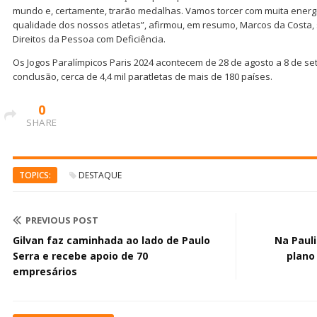
mundo e, certamente, trarão medalhas. Vamos torcer com muita energ
qualidade dos nossos atletas”, afirmou, em resumo, Marcos da Costa, 
Direitos da Pessoa com Deficiência.
Os Jogos Paralímpicos Paris 2024 acontecem de 28 de agosto a 8 de s
conclusão, cerca de 4,4 mil paratletas de mais de 180 países.
0
SHARE
TOPICS:
DESTAQUE
PREVIOUS POST
Gilvan faz caminhada ao lado de Paulo
Na Pauli
Serra e recebe apoio de 70
plano
empresários