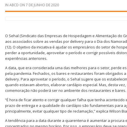
IN
ABCD
ON
7 DE JUNHO DE 2020
O Sehal (Sindicato das Empresas de Hospedagem e Alimentação do Gr
aos associados sobre as vendas por delivery para o Dia dos Namora
(12). O objetivo da iniciativa é ajudar os empresários do setor de ho
perder a oportunidade, aproveitar o período e corrigir possíveis dist
experiências anteriores.
A data, que era considerada uma das melhores para o setor, perde e
pela pandemia. Fechados, os bares e restaurantes foram obrigados a 
delivery. Para aproveitar o período, o Sehal sugere que os estabelec
quando estavam abertos, elaborar cardápio especial. Mas, desta vez, 
comemoração não poderá ser no ambiente dos restaurantes e bares.
“É hora de ficar atento e corrigir qualquer falha que tenha acontecido
prazo de entrega e a qualidade do cardápio são fundamentais para agr
principalmente, evitar qualquer tipo de reclamação,” explica Wilson Bi
A tendência para a data durante a quarentena é aumentar a procura 
concentrados no mesmo horário. Por isso, o empresário deve se prepara