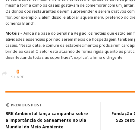
mesma forma como os casais gostavam de comemorar com um jantar, a
Os donos dos restaurantes devem surpreender e serem criativos com
flor, por exemplo. E além disso, elaborar aquele menu preferido do clie
comenta Bianchi.
Motéis
– Ainda na base do Sehal na Região, os motéis que estão em
atividades essenciais por não serem meios de hospedagem, também j
casais. “Nesta data, é comum os estabelecimentos produzirem cardápi
brinde ao casal. O setor está atuando de forma rígida quanto as prátic
desinfectando todas as superfícies”, explica”, afirma o dirigente.
0
SHARE
PREVIOUS POST
BRK Ambiental lança campanha sobre
Fundação C
a importância do Saneamento no Dia
525 cest
Mundial do Meio Ambiente