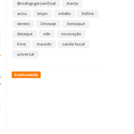
@rodrigogarciaoficial
Acerta
acisa
bispo
crédito
Define
dentes
Destaqe
Destaque
detaque
edir
escovação
Fone
macedo
saúde bucal
universal
Publicidade
o
a