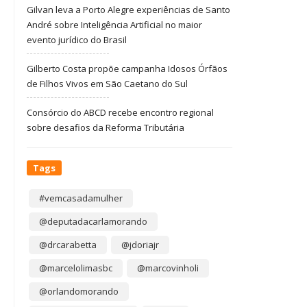
Gilvan leva a Porto Alegre experiências de Santo
André sobre Inteligência Artificial no maior
evento jurídico do Brasil
Gilberto Costa propõe campanha Idosos Órfãos
de Filhos Vivos em São Caetano do Sul
Consórcio do ABCD recebe encontro regional
sobre desafios da Reforma Tributária
Tags
#vemcasadamulher
@deputadacarlamorando
@drcarabetta
@jdoriajr
@marcelolimasbc
@marcovinholi
@orlandomorando