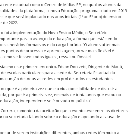
a rede estadual como o Centro de Mídias SP, no qual os alunos da
nalidades da plataforma; o Inova Educação, programa criado em 2019
 e que será implantado nos anos iniciais (1º ao 5º ano) do ensino
r de 2022.
o foi a implementação do Novo Ensino Médio, o Secretário
 importante para o avanço da educação, a forma que está sendo
s itinerários formativos e da carga horária. “O aluno vai ter mais
es pontos de processo e aprendizagem, tornar mais flexível é
 como se fossem todos iguais”, ressaltou Rossieli.
siasmo este primeiro encontro. Edson Donizetti, Dirigente de Mauá,
 de escolas particulares para a sede da Secretaria Estadual da
uma junção de todas as redes em prol de todos os estudantes.
cou que é a primeira vez que ela viu a possibilidade de discutir a
a, porque é a primeira vez, em mais de trinta anos que estou na
a educação, independente se é privada ou pública”
Correra, comentou da aceitação que o evento teve entre os diretores
tar na secretaria falando sobre a educação e apoiando a causa de
apesar de serem instituições diferentes, ambas redes têm muito a