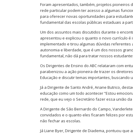
Foram apresentados, também, projetos pioneiros d
rede particular podem ter acesso a algumas funcio
para oferecer novas oportunidades para estudantes
fundamental das escolas públicas estaduais a parti
Um dos assuntos mais discutidos durante o encontr
apresentou e explicou o quanto o novo currículo é
implementado e tirou algumas dúvidas referentes ao
autonomia e liberdade, que é um dos nossos grand
fundamental, não dá para tratar nossos estudantes
Os Dirigentes de Ensino do ABC relataram com entu
parabenizou a ação pioneira de trazer os diretores
Educação e discutir temas importantes, buscando 
Já a Dirigente de Santo André, Ariane Butrico, desta
educação como um todo acontecer “Estou emocionad
rede, que eu vejo o Secretário fazer essa união d
A Dirigente de São Bernardo do Campo, Vanderlete 
convidados e o quanto eles ficaram felizes por es
não fechar as escolas.
Já Liane Byer, Dirigente de Diadema, pontuou que 