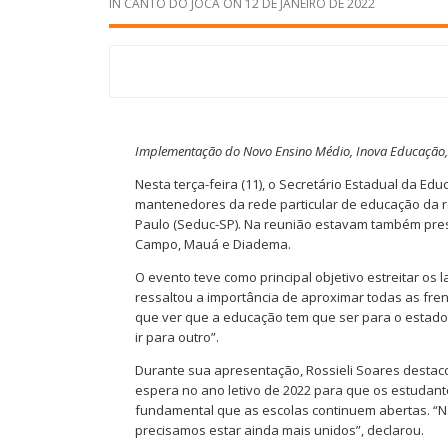
IN
CANTO DO JOCA
ON
12 DE JANEIRO DE 2022
Implementação do Novo Ensino Médio, Inova Educação, 
Nesta terça-feira (11), o Secretário Estadual da E
mantenedores da rede particular de educação da r
Paulo (Seduc-SP). Na reunião estavam também pres
Campo, Mauá e Diadema.
O evento teve como principal objetivo estreitar os
ressaltou a importância de aproximar todas as fre
que ver que a educação tem que ser para o estado 
ir para outro”.
Durante sua apresentação, Rossieli Soares destac
espera no ano letivo de 2022 para que os estudant
fundamental que as escolas continuem abertas. “Nã
precisamos estar ainda mais unidos”, declarou.