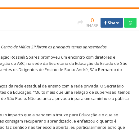
0
Share
SHARE
Centro de Mídias SP foram os principais temas apresentados
ducação Rossieli Soares promoveu um encontro com diretores e
egião do ABC, na sede da Secretaria da Educação do Estado de São
entes os Dirigentes de Ensino de Santo André, São Bernardo do
 laços da rede estadual de ensino com a rede privada. O Secretário
ntes da Educação. “Muito mais que uma relação de supervisão, temos
de São Paulo. Não adianta a privada ir para um caminho e a pública
ou o impacto que a pandemia trouxe para Educação e o que se
es consigam recuperar o aprendizado, e enfatizou o quanto é
o faz sentido não ter escola aberta, eu particularmente acho que