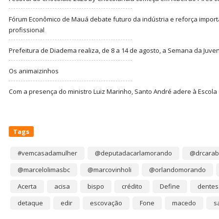
Fórum Econômico de Mauá debate futuro da indústria e reforça import
profissional
Prefeitura de Diadema realiza, de 8 a 14 de agosto, a Semana da Juve
Os animaizinhos
Com a presença do ministro Luiz Marinho, Santo André adere à Escola
Tags
#vemcasadamulher
@deputadacarlamorando
@drcarab
@marcelolimasbc
@marcovinholi
@orlandomorando
Acerta
acisa
bispo
crédito
Define
dentes
detaque
edir
escovação
Fone
macedo
s