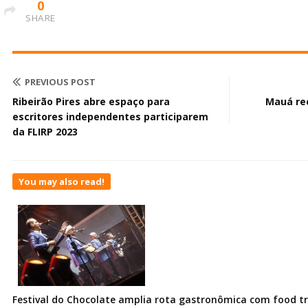
0
SHARE
PREVIOUS POST
Ribeirão Pires abre espaço para
Mauá rec
escritores independentes participarem
da FLIRP 2023
You may also read!
Festival do Chocolate amplia rota gastronômica com food t