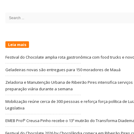
Site
Sidebar
Search
for:
Leia mais
Festival do Chocolate amplia rota gastronômica com food trucks e nov
Geladeiras novas são entregues para 150 moradores de Mauá
Zeladoria e Manutenção Urbana de Ribeirão Pires intensifica serviço
preparação viária durante a semana
Mobilização reúne cerca de 300 pessoas e reforça força política de Lu
Legislativa
EMEB Profª Creusa Pinho recebe o 13º mutirão do Transforma Diadem
Festival do Chocolate 2026 by Chocolândia começa em Ribeirão Pires c