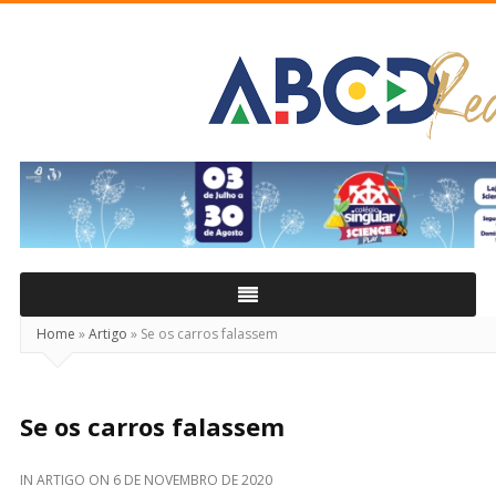
ABCD
Real
Home
»
Artigo
»
Se os carros falassem
Se os carros falassem
IN
ARTIGO
ON
6 DE NOVEMBRO DE 2020