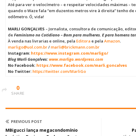
Até para ver o velocímetro – e respeitar velocidades máximas – te
quando o Waze fala “em duzentos metros vire à direita” tenho de 
odômetro. Ó, vida!
MARLI GONÇALVES
– Jornalista, consultora de comunicação, edit
de
Feminismo no Cotidiano – Bom para mulheres. E para homens t
À venda nas livrarias e online, pela
Editora
e pela
Amazon
.
marligo@uol.com.br
/
marli@brickmann.com.br
Instagram
:
https://www.instagram.com/marligo/
Blog Marli Gonçalves:
www.marligo.wordpress.com
No Facebook:
https://www.facebook.com/marli.goncalves
No Twitter:
https://twitter.com/MarliGo
0
SHARE
PREVIOUS POST
MBigucci lança megacondomínio
P