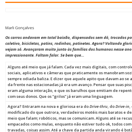
Marli Gonçalves
Os carros andavam em total baixão, dispensados sem dó, trocados po
coletivo, bicicletas, patins, rodinhas, patinetes. Agora? Voltando glor
vejam só. Avançaram muito junto às famílias dos humanos nesse an
impressionante. Faltam falar. Se bem que…
Alguns até meio que já falam. Cada vez mais digitais, com controle
sociais, aplicativos e câmeras que praticamente os manobram sozi
sempre odiada baliza. E dizer que aquele apito que davam ao se a
da frente nas estacionadas já era um avanço. Pensar que suas pisc
eram alguma interação, e que os barulhos que emitiam de repen
com seus donos. Que os “grilos” já eram uma linguagem.
Agora? Entraram na nova e gloriosa era do
Drive-thru
, do
Drive-in
,
modificado do que outrora, verdadeiros motéis mais baratos e de
meio que falam; robóticos, mas se comunicam. Alguns até se recus
empacados como mulas, enquanto não estiver tudo ok, todos com 
travadas, coisas assim. Até a chave da partida anda virando é bot