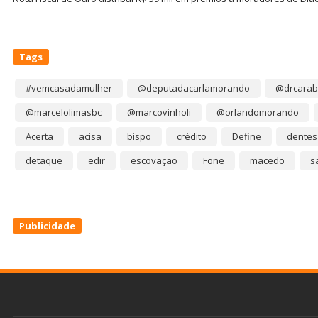
Tags
#vemcasadamulher
@deputadacarlamorando
@drcarab
@marcelolimasbc
@marcovinholi
@orlandomorando
Acerta
acisa
bispo
crédito
Define
dentes
detaque
edir
escovação
Fone
macedo
s
Publicidade