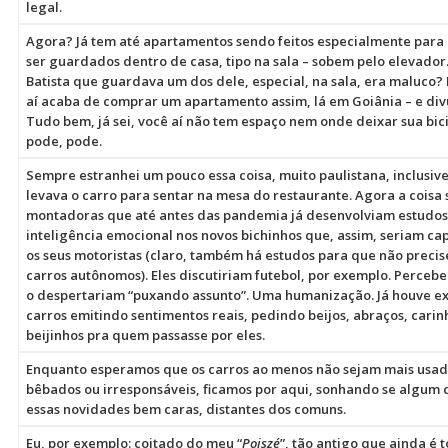
legal.
Agora? Já tem até apartamentos sendo feitos especialmente para q
ser guardados dentro de casa, tipo na sala – sobem pelo elevador.
Batista que guardava um dos dele, especial, na sala, era maluco?
aí acaba de comprar um apartamento assim, lá em Goiânia – e div
Tudo bem, já sei, você aí não tem espaço nem onde deixar sua bi
pode, pode.
Sempre estranhei um pouco essa coisa, muito paulistana, inclusive
levava o carro para sentar na mesa do restaurante. Agora a coisa 
montadoras que até antes das pandemia já desenvolviam estudos
inteligência emocional nos novos bichinhos que, assim, seriam ca
os seus motoristas (claro, também há estudos para que não precis
carros autônomos). Eles discutiriam futebol, por exemplo. Percebe
o despertariam “puxando assunto”. Uma humanização. Já houve e
carros emitindo sentimentos reais, pedindo beijos, abraços, car
beijinhos pra quem passasse por eles.
Enquanto esperamos que os carros ao menos não sejam mais usad
bêbados ou irresponsáveis, ficamos por aqui, sonhando se algum
essas novidades bem caras, distantes dos comuns.
Eu, por exemplo: coitado do meu “
Poiszé
”, tão antigo que ainda é 