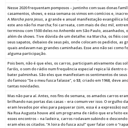
Nesse 2020 frequentam pomposos – juntinho com suas donas família
casamentos, shows, e essa semana os vimos em comícios e, inacredit
A
Marcha para Jesus
, a grande e anual manifestação evangélica li
este ano não foi marcha; foi carreata, com mais de dez mil, entrem
terminou com 1500 deles no Anhembi em São Paulo, assanhados, ou
além de shows. Tive dúvida de um detalhe: na Marcha, os fiéis c
seus sapatos, debaixo de seus pés, onde colocam os pedidos, as g
quais andavam nas grandes caminhadas. Esse ano não sei como foi 
alguma participação.
Pois bem, não é que eles, os carros, participam ativamente das s
faróis, o som do rádio num frequência especial repica lá dentro o 
bater palminhas. São eles que manifestam os sentimentos de seus
do famoso “Se o meu fusca falasse”, o
53
, criado em 1968, deve an
tantas novidades.
Mas não para aí. Antes, nos fins de semana, os amados carros eram 
brilhando nas portas das casas – era comum ver isso. O orgulho d
eram levados por eles para paquerar (sim, essa é a expressão) out
Na Rua Augusta houve até um programa de rádio que era feito ex
esses encontros – na ladeira, carros rodavam subindo e descendo
eram eles os citados. “A loira do fusca azul” quer falar com o “ra