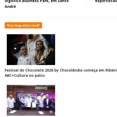
logístico Business Park, em Santo
esportista
André
You may also read!
Festival do Chocolate 2026 by Chocolândia começa em Ribeir
ABC+Cultura no palco