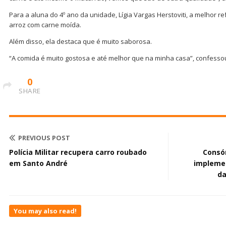
Para a aluna do 4º ano da unidade, Lígia Vargas Herstoviti, a melhor re
arroz com carne moída.
Além disso, ela destaca que é muito saborosa.
“A comida é muito gostosa e até melhor que na minha casa”, confesso
0
SHARE
PREVIOUS POST
Polícia Militar recupera carro roubado
Consór
em Santo André
implemen
da
You may also read!