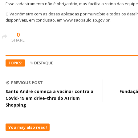
Esse cadastramento não é obrigatório, mas facilita a rotina das equip
O Vacinômetro com as doses aplicadas por município e todos os deta
disponíveis, em conclusão, em www.saopaulo.sp.gov.br .
0
SHARE
TOPICS:
DESTAQUE
PREVIOUS POST
Santo André começa a vacinar contra a
Fundaçã
Covid-19 em drive-thru do Atrium
Shopping
You may also read!