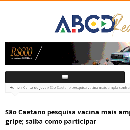
ABCD
Real
Home
»
Canto do Joca
»
São Caetano pesquisa vacina mais ampla contra 
São Caetano pesquisa vacina mais amp
gripe; saiba como participar