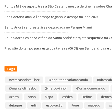
Pontos MIS de agosto traz a São Caetano mostra de cinema sobre Cha
São Caetano amplia liderança regional e avança no Ideb 2025
Santo André refloresta área degradada no Parque Miami
Cauã Soares valoriza vitória do Santo André e projeta sequência na C
Previsão do tempo para esta quinta-feira (06.08), em Sampa: chuva e 
Tags
#vemcasadamulher
@deputadacarlamorando
@drcarab
@marcelolimasbc
@marcovinholi
@orlandomorando
Acerta
acisa
bispo
crédito
Define
dentes
detaque
edir
escovação
Fone
macedo
s