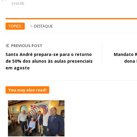
SHARE
TOPICS:
DESTAQUE
PREVIOUS POST
Santo André prepara-se para o retorno
Mandato R
de 50% dos alunos às aulas presenciais
dona 
em agosto
You may also read!