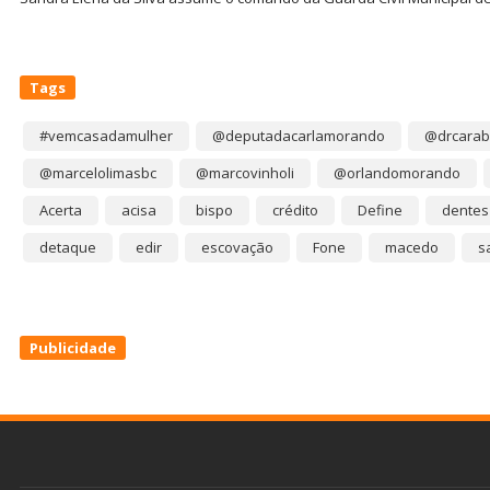
Tags
#vemcasadamulher
@deputadacarlamorando
@drcarab
@marcelolimasbc
@marcovinholi
@orlandomorando
Acerta
acisa
bispo
crédito
Define
dentes
detaque
edir
escovação
Fone
macedo
s
Publicidade