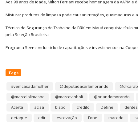
Aos 98 anos de idade, Milton Ferriani recebe homenagem da AAPM e dá 
Misturar produtos de limpeza pode causar irritações, queimaduras e at
Técnico de Segurança do Trabalho da BRK em Mauá conquista título m
pela Seleção Brasileira
Programa Ser+ conclui ciclo de capacitações e investimentos na Coope
Tags
#vemcasadamulher
@deputadacarlamorando
@drcarab
@marcelolimasbc
@marcovinholi
@orlandomorando
Acerta
acisa
bispo
crédito
Define
dentes
detaque
edir
escovação
Fone
macedo
s