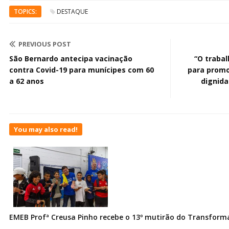
TOPICS:
DESTAQUE
PREVIOUS POST
São Bernardo antecipa vacinação
“O trabal
contra Covid-19 para munícipes com 60
para promov
a 62 anos
dignida
You may also read!
EMEB Profª Creusa Pinho recebe o 13º mutirão do Transfor