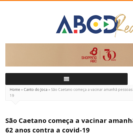
ABCD
Real
Home
»
Canto do Joca
»
São Caetano começa a vacinar amanhã pessoas d
19
São Caetano começa a vacinar amanhã
62 anos contra a covid-19