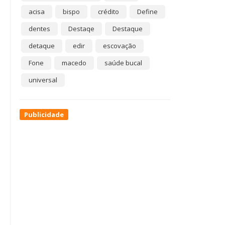
acisa
bispo
crédito
Define
dentes
Destaqe
Destaque
detaque
edir
escovação
Fone
macedo
saúde bucal
universal
Publicidade