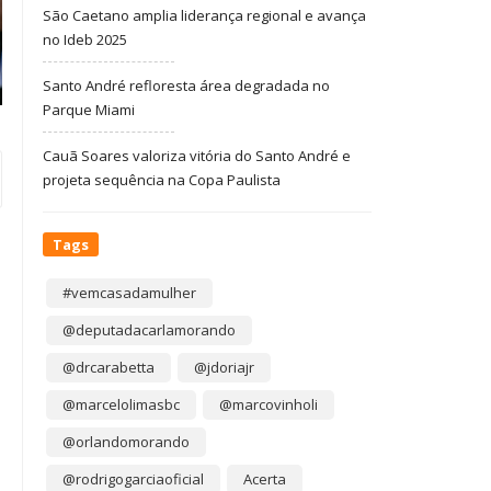
São Caetano amplia liderança regional e avança
no Ideb 2025
Santo André refloresta área degradada no
Parque Miami
Cauã Soares valoriza vitória do Santo André e
projeta sequência na Copa Paulista
Tags
#vemcasadamulher
@deputadacarlamorando
@drcarabetta
@jdoriajr
@marcelolimasbc
@marcovinholi
@orlandomorando
@rodrigogarciaoficial
Acerta