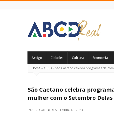
ABCD
Real
Artigo
Cidades
Cultura
Economia
Home
»
ABCD
»
São Caetano celebra programas de comba
São Caetano celebra programa
mulher com o Setembro Delas
IN
ABCD
ON
18 DE SETEMBRO DE 2023