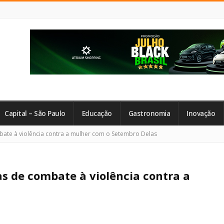
Capital – São Paulo
Educação
Gastronomia
Inovação
te à violência contra a mulher com o Setembro Delas
s de combate à violência contra a