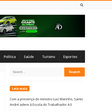
7 DE AGOSTO DE 2026
Política
Saúde
Turismo
Esportes
Site
Search
Sidebar
for:
Leia mais
Com a presença do ministro Luiz Marinho, Santo
André adere à Escola do Trabalhador 4.0