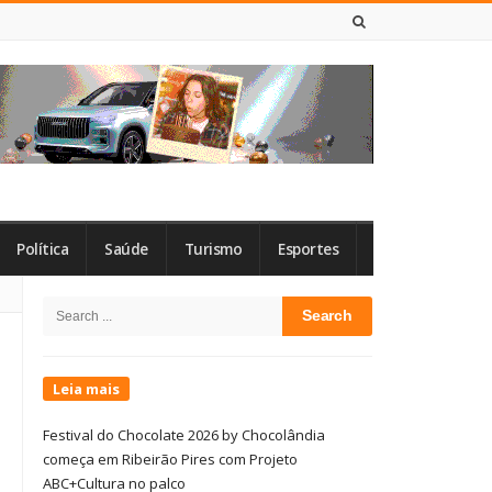
8 DE AGOSTO DE 2026
Política
Saúde
Turismo
Esportes
Site
Search
Sidebar
for:
Leia mais
Festival do Chocolate 2026 by Chocolândia
começa em Ribeirão Pires com Projeto
ABC+Cultura no palco