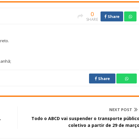
0
Share
SHARE
reto.
manhã;
Share
NEXT POST
.
Todo o ABCD vai suspender o transporte públic
coletivo a partir de 29 de març