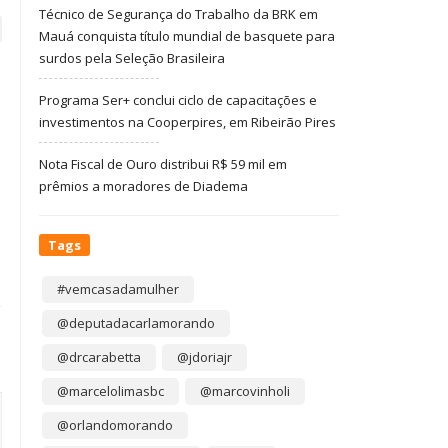
Técnico de Segurança do Trabalho da BRK em
Mauá conquista título mundial de basquete para
surdos pela Seleção Brasileira
Programa Ser+ conclui ciclo de capacitações e
investimentos na Cooperpires, em Ribeirão Pires
Nota Fiscal de Ouro distribui R$ 59 mil em
prêmios a moradores de Diadema
Tags
#vemcasadamulher
@deputadacarlamorando
@drcarabetta
@jdoriajr
@marcelolimasbc
@marcovinholi
@orlandomorando