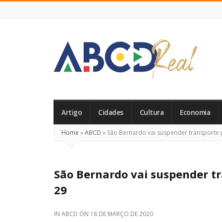
ABCD
Real
Artigo
Cidades
Cultura
Economia
Home
»
ABCD
»
São Bernardo vai suspender transporte pú
São Bernardo vai suspender tra
29
IN
ABCD
ON
18 DE MARÇO DE 2020