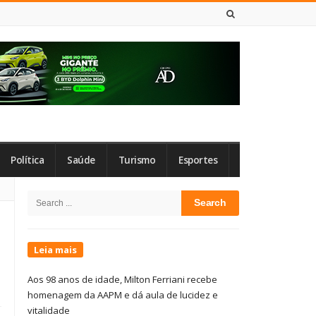
7 DE AGOSTO DE 2026
Política
Saúde
Turismo
Esportes
Site
Search
Sidebar
for:
Leia mais
Aos 98 anos de idade, Milton Ferriani recebe
homenagem da AAPM e dá aula de lucidez e
vitalidade