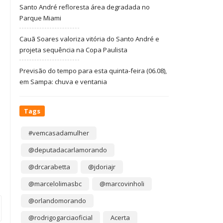
Santo André refloresta área degradada no
Parque Miami
Cauã Soares valoriza vitória do Santo André e
projeta sequência na Copa Paulista
Previsão do tempo para esta quinta-feira (06.08),
em Sampa: chuva e ventania
Tags
#vemcasadamulher
@deputadacarlamorando
@drcarabetta
@jdoriajr
@marcelolimasbc
@marcovinholi
@orlandomorando
@rodrigogarciaoficial
Acerta