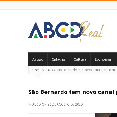
ABCD
Real
Artigo
Cidades
Cultura
Economia
Home
»
ABCD
»
São Bernardo tem novo canal para denún
São Bernardo tem novo canal 
IN
ABCD
ON
28 DE AGOSTO DE 2020