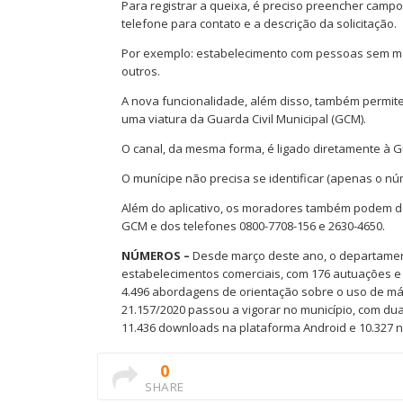
Para registrar a queixa, é preciso preencher campo
telefone para contato e a descrição da solicitação.
Por exemplo: estabelecimento com pessoas sem más
outros.
A nova funcionalidade, além disso, também permit
uma viatura da Guarda Civil Municipal (GCM).
O canal, da mesma forma, é ligado diretamente à 
O munícipe não precisa se identificar (apenas o núm
Além do aplicativo, os moradores também podem d
GCM e dos telefones 0800-7708-156 e 2630-4650.
NÚMEROS –
Desde março deste ano, o departamento 
estabelecimentos comerciais, com 176 autuações e 1
4.496 abordagens de orientação sobre o uso de má
21.157/2020 passou a vigorar no município, com dua
11.436 downloads na plataforma Android e 10.327 n
0
SHARE