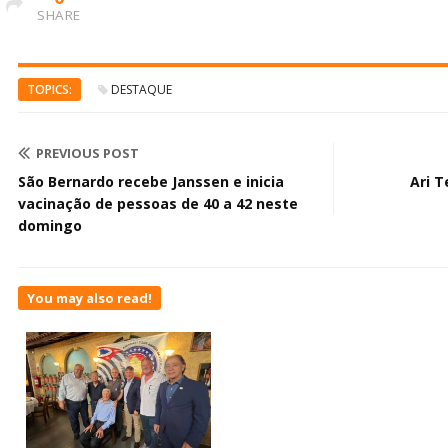
SHARE
TOPICS:
DESTAQUE
PREVIOUS POST
São Bernardo recebe Janssen e inicia
Ari T
vacinação de pessoas de 40 a 42 neste
domingo
You may also read!