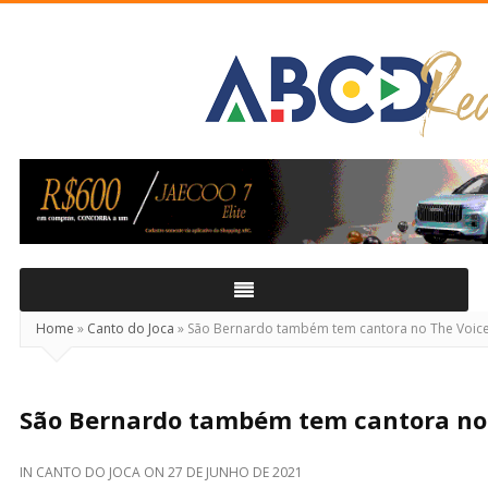
ABCD
Real
Home
»
Canto do Joca
»
São Bernardo também tem cantora no The Voice
São Bernardo também tem cantora no 
IN
CANTO DO JOCA
ON
27 DE JUNHO DE 2021