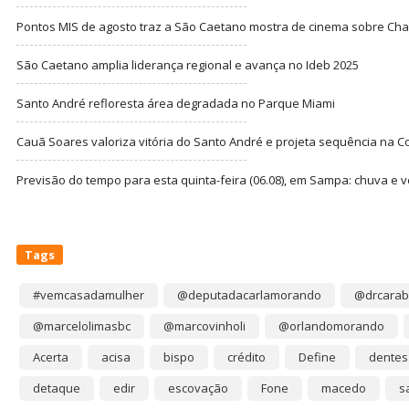
Pontos MIS de agosto traz a São Caetano mostra de cinema sobre Cha
São Caetano amplia liderança regional e avança no Ideb 2025
Santo André refloresta área degradada no Parque Miami
Cauã Soares valoriza vitória do Santo André e projeta sequência na C
Previsão do tempo para esta quinta-feira (06.08), em Sampa: chuva e 
Tags
#vemcasadamulher
@deputadacarlamorando
@drcarab
@marcelolimasbc
@marcovinholi
@orlandomorando
Acerta
acisa
bispo
crédito
Define
dentes
detaque
edir
escovação
Fone
macedo
s