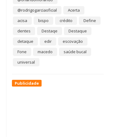
@rodrigogarciaoficial
Acerta
acisa
bispo
crédito
Define
dentes
Destaqe
Destaque
detaque
edir
escovação
Fone
macedo
saúde bucal
universal
Publicidade