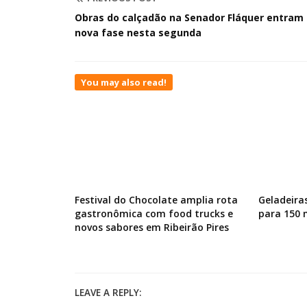
Obras do calçadão na Senador Fláquer entram
nova fase nesta segunda
You may also read!
Festival do Chocolate amplia rota
Geladeira
gastronômica com food trucks e
para 150
novos sabores em Ribeirão Pires
LEAVE A REPLY: