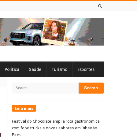
9 DE AGOSTO DE 2026
Política
Saúde
Turismo
Esportes
Site
Search
Sidebar
for:
Leia mais
Festival do Chocolate amplia rota gastronômica
com food trucks e novos sabores em Ribeirão
Pires