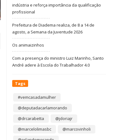
indústria e reforça importância da qualificação
profissional
Prefeitura de Diadema realiza, de 8 a 14 de
agosto, a Semana da Juventude 2026
Os animaizinhos
Com a presença do ministro Luiz Marinho, Santo
André adere à Escola do Trabalhador 4.0
Tags
#vemcasadamulher
@deputadacarlamorando
@drcarabetta
@jdoriajr
@marcelolimasbc
@marcovinholi
@orlandomorando