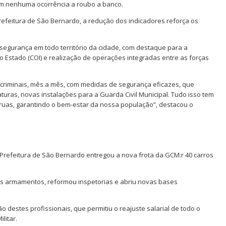
sem nenhuma ocorrência a roubo a banco.
efeitura de São Bernardo, a redução dos indicadores reforça os
 segurança em todo território da cidade, com destaque para a
o Estado (COI) e realização de operações integradas entre as forças
 criminais, mês a mês, com medidas de segurança eficazes, que
uras, novas instalações para a Guarda Civil Municipal. Tudo isso tem
uas, garantindo o bem-estar da nossa população”, destacou o
Prefeitura de São Bernardo entregou a nova frota da GCM:r 40 carros
os armamentos, reformou inspetorias e abriu novas bases
 destes profissionais, que permitiu o reajuste salarial de todo o
litar.