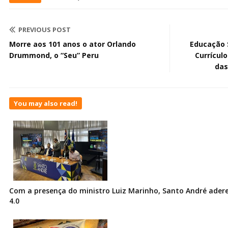
PREVIOUS POST
Morre aos 101 anos o ator Orlando
Educação S
Drummond, o “Seu” Peru
Currícul
das
You may also read!
Com a presença do ministro Luiz Marinho, Santo André ader
4.0