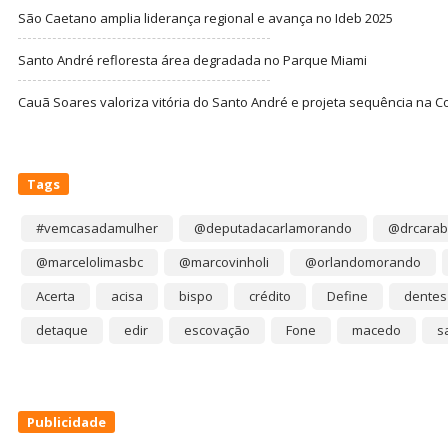
São Caetano amplia liderança regional e avança no Ideb 2025
Santo André refloresta área degradada no Parque Miami
Cauã Soares valoriza vitória do Santo André e projeta sequência na C
Tags
#vemcasadamulher
@deputadacarlamorando
@drcarab
@marcelolimasbc
@marcovinholi
@orlandomorando
Acerta
acisa
bispo
crédito
Define
dentes
detaque
edir
escovação
Fone
macedo
s
Publicidade